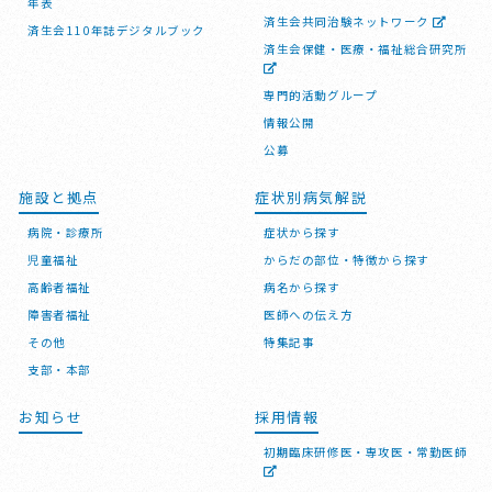
年表
済生会共同治験ネットワーク
済生会110年誌デジタルブック
済生会保健・医療・福祉総合研究所
専門的活動グループ
情報公開
公募
施設と拠点
症状別病気解説
病院・診療所
症状から探す
児童福祉
からだの部位・特徴から探す
高齢者福祉
病名から探す
障害者福祉
医師への伝え方
その他
特集記事
支部・本部
お知らせ
採用情報
初期臨床研修医・専攻医・常勤医師