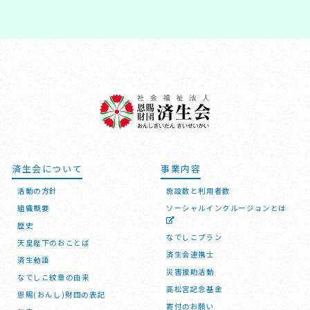
済生会について
事業内容
活動の方針
施設数と利用者数
組織概要
ソーシャルインクルージョンとは
歴史
なでしこプラン
天皇陛下のおことば
済生会連携士
済生勅語
災害援助活動
なでしこ紋章の由来
高松宮記念基金
恩賜(おんし)財団の表記
寄付のお願い