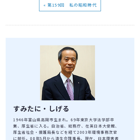
« 第159回 私の昭和時代
すみたに・しげる
1946年富山県高岡市生まれ。69年東京大学法学部卒
業、厚生省に入る。自治省、総務庁、在英日本大使館、
厚生省社会・援護局長などを経て2003年環境事務次官
に就任。08年5月から済生会理事長。現在、日本障害者