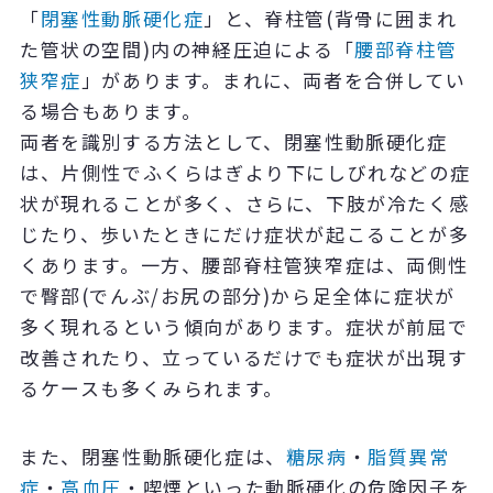
「
閉塞性動脈硬化症
」と、脊柱管(背骨に囲まれ
た管状の空間)内の神経圧迫による「
腰部脊柱管
狭窄症
」があります。まれに、両者を合併してい
る場合もあります。
両者を識別する方法として、閉塞性動脈硬化症
は、片側性でふくらはぎより下にしびれなどの症
状が現れることが多く、さらに、下肢が冷たく感
じたり、歩いたときにだけ症状が起こることが多
くあります。一方、腰部脊柱管狭窄症は、両側性
で臀部(でんぶ/お尻の部分)から足全体に症状が
多く現れるという傾向があります。症状が前屈で
改善されたり、立っているだけでも症状が出現す
るケースも多くみられます。
また、閉塞性動脈硬化症は、
糖尿病
・
脂質異常
症
・
高血圧
・喫煙といった動脈硬化の危険因子を