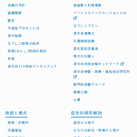
活動の方針
施設数と利用者数
組織概要
ソーシャルインクルージョンとは
歴史
なでしこプラン
天皇陛下のおことば
済生会連携士
済生勅語
災害援助活動
なでしこ紋章の由来
高松宮記念基金
恩賜(おんし)財団の表記
寄付のお願い
年表
済生会共同治験ネットワーク
済生会110年誌デジタルブック
済生会保健・医療・福祉総合研究所
専門的活動グループ
情報公開
公募
施設と拠点
症状別病気解説
病院・診療所
症状から探す
児童福祉
からだの部位・特徴から探す