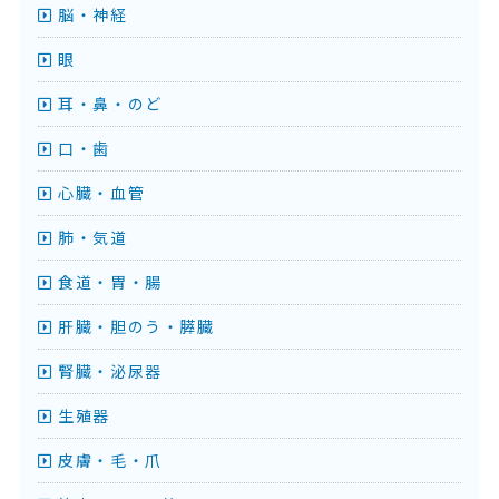
脳・神経
眼
耳・鼻・のど
口・歯
心臓・血管
肺・気道
食道・胃・腸
肝臓・胆のう・膵臓
腎臓・泌尿器
生殖器
皮膚・毛・爪