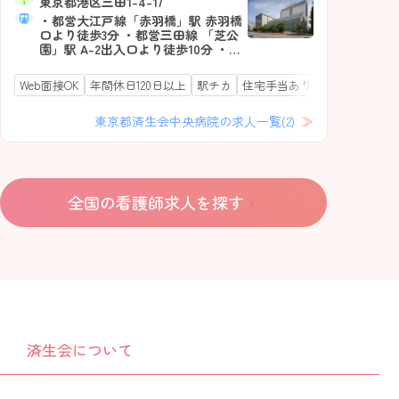
東京都港区三田1-4-17
東
「なりたい看護師」を実現できるよう全力で支
「な
援します。
・都営大江戸線「赤羽橋」駅 赤羽橋
援し
・
口より徒歩3分 ・都営三田線 「芝公
口
園」駅 A-2出入口より徒歩10分 ・東
園
京メトロ南北線 「麻布十番」駅 3番
京
出入口より徒歩10分 ・山手線、京浜
出
Web面接OK
年間休日120日以上
駅チカ
住宅手当あり
託児所あり
Web
東北線「田町駅」三田口より徒歩18
東
分
分
東京都済生会中央病院の求人一覧(2)
全国の看護師求人を探す
済生会について