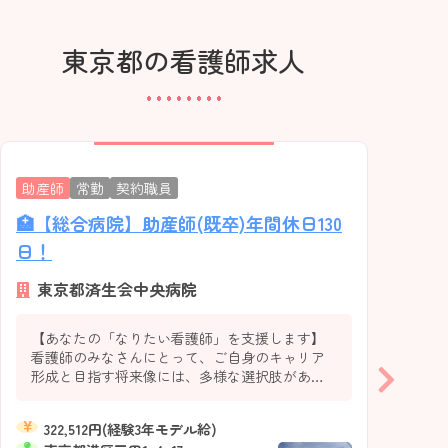
集まれ！ なでしこナース
東京都の看護師求人
なでしこナースの声
なでしこナースNews！
助産師
常勤
契約職員
看護
🏥【総合病院】助産師(既卒)年間休日130
🏥
施設一覧
日！
130
東京都済生会中央病院
東
済生会看護部リーフレット
【あなたの「なりたい看護師」を支援します】
【あ
看護師のみなさんにとって、ご自身のキャリア
看護
形成と目指す将来像には、多様な選択肢がある
形成
時代になっています。私たちは看護キャリア開
時代
発室を中心に、多くの研修企画と独自の看護師
発室
322,512円(経験3年モデル給)
3
サポートシステムを導入し、あなたが目指す
サポ