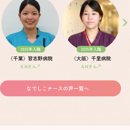
2025年入職
2025年入職
〈千葉〉習志野病院
〈大阪〉千里病院
済生会について
K.Nさん
A.Nさん
済生会看護部について
なでしこナースの声一覧へ
なでしこナースについて
教育制度とキャリアアップ