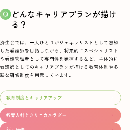
どんなキャリアプランが
描け
教育制度とキャリアアップ
る？
集まれ！ なでしこナース
済生会では、一人ひとりがジェネラリストとして熟練
した看護師を目指しながら、将来的にスペシャリスト
なでしこナースの声
や看護管理者として専門性を発揮するなど、主体的に
看護師としてのキャリアプランが描ける教育体制や多
なでしこナースNews！
彩な研修制度を用意しています。
施設一覧
教育制度とキャリアアップ
済生会看護部リーフレット
教育方針とクリニカルラダー
新人研修