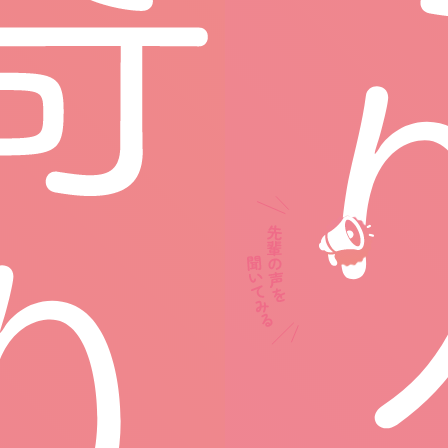
「誰一人取り残さない」看護を目指して、なでし
こナースは日々、奮闘しています。
そんな「なでしこナース」にあなたもなりません
か？
Works
Nurse
「なでしこナース」って
済生会が目指す“看護”っ
どんなナース？
てどんなもの？
Career
About