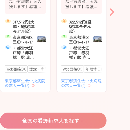
たい看護師」を支
たい看護師」を支
化を
援します】看護師
援します】看護師
着型
のみなさんにとっ
のみなさんにとっ
『ス
て、ご自身のキャ
て、ご自身のキャ
シス
317,512円(大
322,512円(経
リア形成と目指す
リア形成と目指す
卒・経験3年
験3年モデル
し業
将来像には、多様
将来像には、多様
1
モデル給)
給)
現し
な選択肢がある時
な選択肢がある時
東京都港区
東京都港区
代になっていま
代になっていま
月
東
三田1-4-17
三田1-4-17
勤務
す。私たちは看護
す。私たちは看護
区
・都営大江
・都営大江
円
キャリア開発室を
キャリア開発室を
10
戸線「赤羽
戸線「赤羽
以
中心に、多くの研
中心に、多くの研
京
橋」駅 赤羽
橋」駅 赤羽
35
（
修企画と独自の看
修企画と独自の看
橋口より徒
橋口より徒
線
歩3分 ・都営
歩3分 ・都営
護師サポートシス
護師サポートシス
Web面接OK
認定・専門看護師歓迎
Web面接OK
研修充実
年間休日120日以上
永年勤続表彰あり
駅チ
年間
「
三田線 「芝
三田線 「芝
テムを導入し、あ
テムを導入し、あ
舟
公園」駅 A-
公園」駅 A-
Web
なたが目指す「な
なたが目指す「な
歩
2出入口より
2出入口より
東京都済生会中央病院
東京都済生会中央病院
りたい看護師」を
りたい看護師」を
徒歩10分 ・
徒歩10分 ・
の求人一覧(2)
の求人一覧(2)
実現できるよう全
実現できるよう全
東京都
東京メトロ
東京メトロ
の求人
南北線 「麻
南北線 「麻
力で支援します。
力で支援します。
布十番」駅 3
布十番」駅 3
番出入口よ
番出入口よ
り徒歩10分
り徒歩10分
・山手線、
・山手線、
京浜東北線
京浜東北線
全国の看護師求人を探す
「田町駅」
「田町駅」
三田口より
三田口より