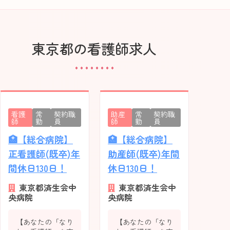
東京都の看護師求人
看護
常
契約職
助産
常
契約職
看
師
勤
員
師
勤
員
護
師
🏥【総合病院】
🏥【総合病院】
【東
正看護師(既卒)年
助産師(既卒)年間
区】
間休日130日！
休日130日！
棟）
東京都済生会中
東京都済生会中
東
央病院
央病院
島病
【あなたの「なり
【あなたの「なり
時代