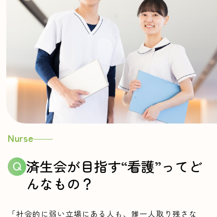
Nurse
済生会が目指す“看護”って
ど
んなもの？
「社会的に弱い立場にある人も、誰一人取り残さな