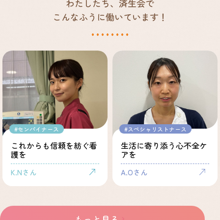
わたしたち、済生会で
こんなふうに働いています！
#センパイナース
#スペシャリストナース
これからも信頼を紡ぐ看
生活に寄り添う心不全ケ
護を
アを
K.Nさん
A.Oさん
もっと見る