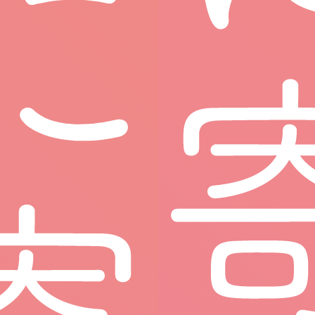
あなたも「なでしこナース」に
なりませんか？
済生会のなでしこナースは、全国各地で「やさし
さ」と「思いやり」にあふれた看護を実践してい
ます。
急性期病院や回復期病院、高齢者宅などへの訪問
看護、
介護施設や障害者施設、乳児院などの児童
養護施設にも――
多様な背景をもつ患者さん一人ひとりの
“命”と“暮
らし”にかかわるさまざまな場所が、なでしこナー
スの「活躍の舞台」です。
どんな場所でも、患者さんや地域の方々からの“あ
なたがいてくれて良かった”の言葉を誇りに。