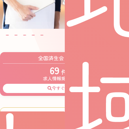
全国済生会グループ
69
件の
求人情報掲載中！
今すぐ検索
横浜市東部病院看護部
日本一働きやすい病院AWARD2025