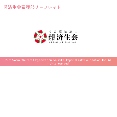
済生会看護部リーフレット
2025 Social Welfare Organization Saiseikai Imperial Gift Foundation, Inc. All
rights reserved.