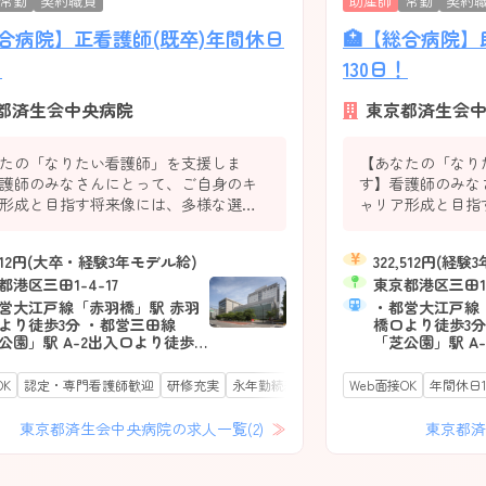
常勤
契約職員
助産師
常勤
契約
総合病院】正看護師(既卒)年間休日
🏥【総合病院】
！
130日！
都済生会中央病院
東京都済生会中
たの「なりたい看護師」を支援しま
【あなたの「なり
護師のみなさんにとって、ご自身のキ
す】看護師のみな
形成と目指す将来像には、多様な選択
ャリア形成と目指
る時代になっています。私たちは看護
肢がある時代にな
ア開発室を中心に、多くの研修企画と
キャリア開発室を
7,512円(大卒・経験3年モデル給)
322,512円(経
看護師サポートシステムを導入し、あ
独自の看護師サポ
都港区三田1-4-17
東京都港区三田1-
目指す「なりたい看護師」を実現でき
なたが目指す「な
全力で支援します。
営大江戸線「赤羽橋」駅 赤羽
るよう全力で支援
・都営大江戸線
より徒歩3分 ・都営三田線
橋口より徒歩3分
公園」駅 A-2出入口より徒歩10
「芝公園」駅 A
・東京メトロ南北線 「麻布十
分 ・東京メトロ
あり
永年勤続表彰あり
残業少なめ
駅チカ
住宅手当あり
寮あり
電子カル
駅 3番出入口より徒歩10分 ・
番」駅 3番出入
OK
認定・専門看護師歓迎
研修充実
永年勤続表彰あり
年間休日120日以上
Web面接OK
年間休日1
駅
線、京浜東北線「田町駅」三
山手線、京浜東
より徒歩18分
田口より徒歩18
東京都済生会中央病院の求人一覧(2)
東京都済