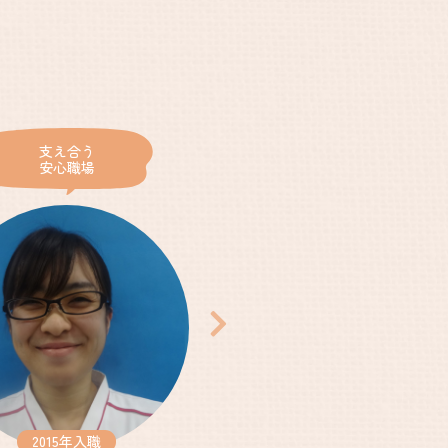
支え合う
育児と仕事、
安心職場
安心両立
集まれ！ なでしこナース
なでしこナースの声
なでしこナースNews！
2015年入職
2020年入職