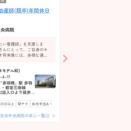
職員
看護師
パート(非常勤)・アルバ
助産師(既卒)年間休日
【東京都/墨田区】看護
勤
央病院
東京都済生会向島病院
たい看護師」を支援しま
時代に合わせて進化を続ける
さんにとって、ご自身のキ
院。全床に『スマートベッド
す将来像には、多様な選択
入し業務効率化も実現してい
っています。私たちは看護
中心に、多くの研修企画と
験3年モデル給)
【日勤】 1,925円/時間
ートシステムを導入し、あ
【夜勤】 月1～3回／1勤務 3
4-17
りたい看護師」を実現でき
円 月4回以上／1勤務35,9
します。
「赤羽橋」駅 赤羽
東京都墨田区八広1-5-10
 ・都営三田線
-2出入口より徒歩10
京成押上線（都営浅草線直
南北線 「麻布十
「京成曳舟」駅 徒歩7分
テあり
口より徒歩10分 ・
20日以上
チカ
住宅手当あり
駅チカ
住宅手当あり
託児所あり
電子カルテあり
託児所あり
電子カルテあり
北線「田町駅」三
Web面接OK
復職・ブランク可
残
分
生会中央病院の求人一覧(2)
東京都済生会向島病院