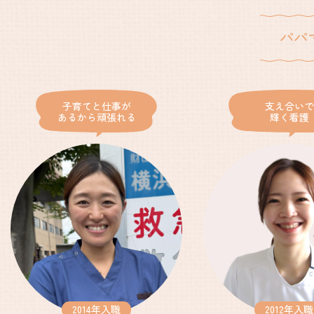
子育てと仕事が
支え合いで
あるから頑張れる
輝く看護
2014年入職
2012年入職