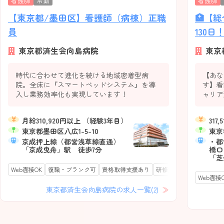
看護師
常勤
看護師
【東京都/墨田区】看護師（病棟）正職
🏥【
員
130日
東京都済生会向島病院
東京
時代に合わせて進化を続ける地域密着型病
【あな
院。全床に『スマートベッドシステム』を導
す】看
入し業務効率化も実現しています！
ャリア
肢があ
キャリ
月給310,920円以上 （経験3年目）
31
独自の
東京都墨田区八広1-5-10
東京
なたが
京成押上線（都営浅草線直通）
るよう
・都
「京成曳舟」駅 徒歩7分
橋口
「芝
分 
Web面接OK
復職・ブランク可
資格取得支援あり
研修充実
人事交流制度
番」
Web面接
山手
東京都済生会向島病院の求人一覧(2)
田口