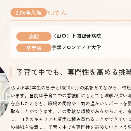
Y.Iさん
2016年入職
〈山口〉下関総合病院
病院
宇部フロンティア大学
卒業校
子育て中でも、専門性を高める挑
私は小学2年生の息子と1歳10か月の娘を育てながら、時
います。当院は子育て中の看護師にもとても理解が深い
を崩したときも、職場の同僚や上司の温かいサポートを
取ることができます。この柔軟な環境があるからこそ、
し、自身のキャリアも着実に積み重ねることができてい
の挑戦を決意し、子育て中でも専門性を高めたいという