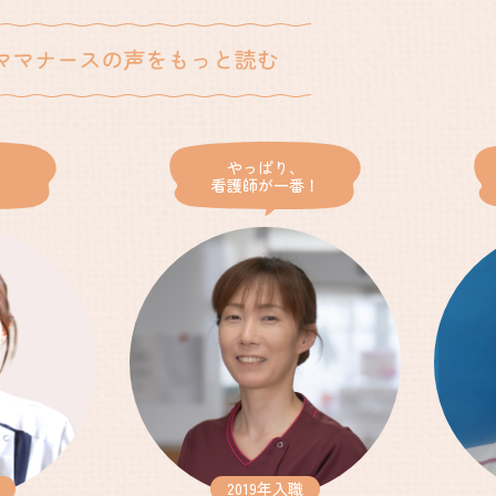
やっぱり、
看護師が一番！
済生会について
済生会看護部について
2019年入職
なでしこナースについて