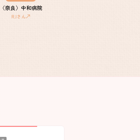
〈奈良〉中和病院
〈広島〉呉病院
施設一覧
R.Iさん
A.Oさん
済生会看護部リーフレット