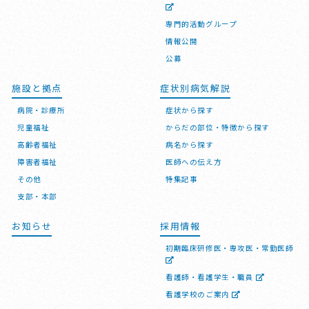
専門的活動グループ
情報公開
公募
施設と拠点
症状別病気解説
病院・診療所
症状から探す
児童福祉
からだの部位・特徴から探す
高齢者福祉
病名から探す
障害者福祉
医師への伝え方
その他
特集記事
支部・本部
お知らせ
採用情報
初期臨床研修医・専攻医・常勤医師
看護師・看護学生・職員
看護学校のご案内