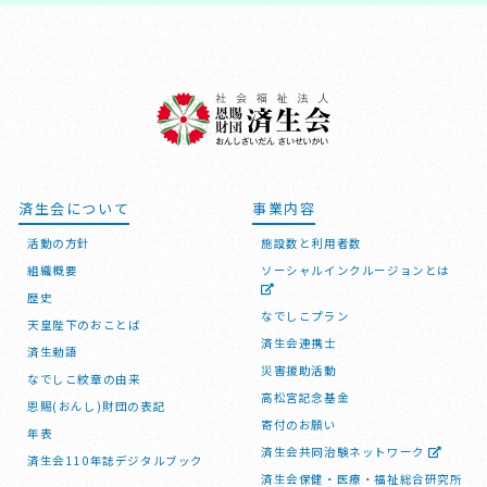
済生会について
事業内容
活動の方針
施設数と利用者数
組織概要
ソーシャルインクルージョンとは
歴史
なでしこプラン
天皇陛下のおことば
済生会連携士
済生勅語
災害援助活動
なでしこ紋章の由来
高松宮記念基金
恩賜(おんし)財団の表記
寄付のお願い
年表
済生会共同治験ネットワーク
済生会110年誌デジタルブック
済生会保健・医療・福祉総合研究所