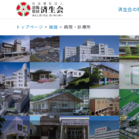
済生会の
トップページ
>
施設
>
病院・診療所