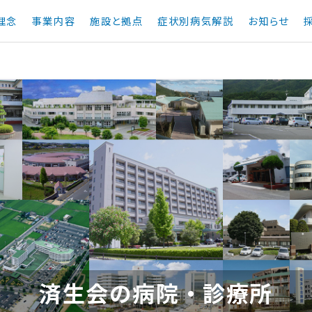
理念
事業内容
施設と拠点
症状別病気解説
お知らせ
済
生
会
の
病
院
・
診
療
所