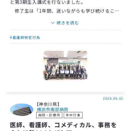
と第3期生入講式を行ないました。
修了生は「1年間、迷いながらも学び続けること
ができた」と振り返り、支えてくれた周囲への感
続きを読む
謝の気持ちを語りました。また、入講生からは
「患者さんをより深く理解して、根拠を持った看
#看護師特定行為
護を届けたい」とこれからの学びへの意欲が伝え
られました。
修了生は学びを現場で生かし、入講生はこれか
ら知識を積み重ねながら、共にチーム医療に貢献
できる存在へと成長していくことが期待されます。
2026.06.01
【神奈川県】
横浜市南部病院
病院・診療所
年中行事
医師、看護師、コメディカル、事務を