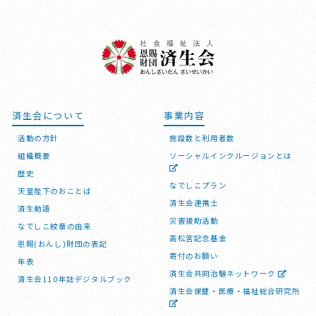
済生会について
事業内容
活動の方針
施設数と利用者数
組織概要
ソーシャルインクルージョンとは
歴史
なでしこプラン
天皇陛下のおことば
済生会連携士
済生勅語
災害援助活動
なでしこ紋章の由来
高松宮記念基金
恩賜(おんし)財団の表記
寄付のお願い
年表
済生会共同治験ネットワーク
済生会110年誌デジタルブック
済生会保健・医療・福祉総合研究所