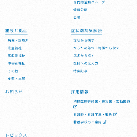
専門的活動グループ
情報公開
公募
施設と拠点
症状別病気解説
病院・診療所
症状から探す
児童福祉
からだの部位・特徴から探す
高齢者福祉
病名から探す
障害者福祉
医師への伝え方
その他
特集記事
支部・本部
お知らせ
採用情報
初期臨床研修医・専攻医・常勤医師
看護師・看護学生・職員
看護学校のご案内
トピックス