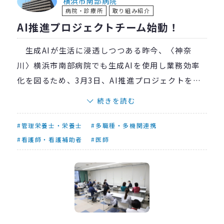
横浜市南部病院
病院・診療所
取り組み紹介
AI推進プロジェクトチーム始動！
生成AIが生活に浸透しつつある昨今、〈神奈
川〉横浜市南部病院でも生成AIを使用し業務効率
化を図るため、3月3日、AI推進プロジェクトを発
足しました。
続きを読む
今回集まったメンバー23人は院内の職員で構成
されています。医師、看護師、薬剤師、放射線技
#管理栄養士・栄養士
#多職種・多機関連携
師、栄養士、検査技師、事務など、職種や役職は
#看護師・看護補助者
#医師
問わず、生成AIに興味のあるメンバーです。
当日は、医療用生成AIや汎用生成AIの導入、普
及、浸透という、このプロジェクトが担う目的な
ど、核となる大枠の部分を話し合いました。
当院が職員にとってより働きやすく、そして地