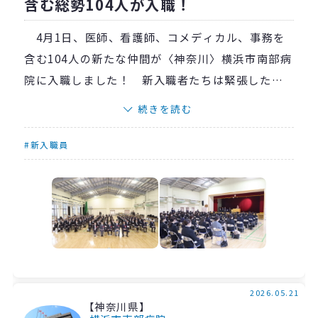
含む総勢104人が入職！
4月1日、医師、看護師、コメディカル、事務を
含む104人の新たな仲間が〈神奈川〉横浜市南部病
院に入職しました！ 新入職者たちは緊張した面
持ちを見せていましたが、受付のすぐ横に飾られ
続きを読む
ていた2年目の先輩たちからのメッセージを見て、
少しだけ緊張がほぐれた様子でした。
#新入職員
入職式では猿渡力院長をはじめ、経営幹部から
挨拶があり新入職者に向けての激励が贈られまし
た。入職式の後、2日間にわたって行なわれた新採
用者オリエンテーションでは隣の人との自己紹介
から始まり、頭と体を使った企画を行ないまし
た。また、1年目の目標設定では、隣の人と共有し
てさらにブラッシュアップしたものにする様子が
2026.05.21
【神奈川県】
見られました。