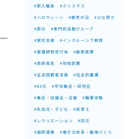
#新入職員
#クリスマス
#ハロウィーン
#敬老の日
#ひな祭り
#節分
#専門的活動グループ
#就労支援
#インクルーシブ教育
#看護師特定行為
#最新医療
#救命救急
#地域医療
#生活困窮者支援
#社会的養護
#DX化
#学術集会・研究会
#集会・協議会・会議
#職業体験
#乳幼児・子ども
#保育士
#レクリエーション
#防災
#国際連携
#働き方改革・職場づくり