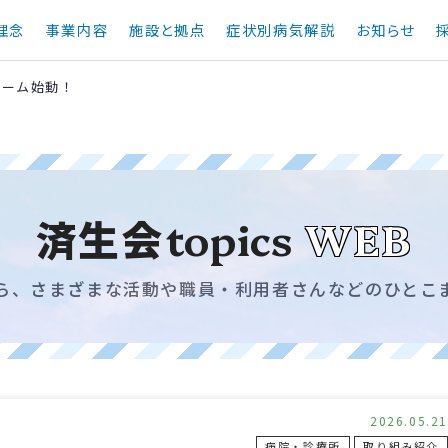
理念
事業内容
施設と拠点
症状別病気解説
お知らせ
チーム始動！
済生会
topics
WEB
ら、さまざまな活動や職員・利用者さんなどのひとこ
2026.05.21
病院・診療所
取り組み紹介