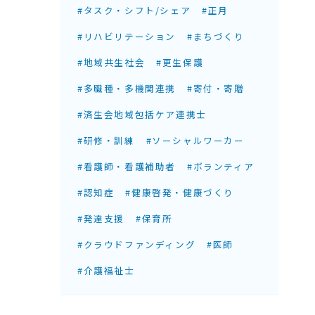
#タスク・シフト/シェア
#正月
#リハビリテーション
#まちづくり
#地域共生社会
#更生保護
#多職種・多機関連携
#寄付・寄贈
#済生会地域包括ケア連携士
#研修・訓練
#ソーシャルワーカー
#看護師・看護補助者
#ボランティア
#認知症
#健康啓発・健康づくり
#発達支援
#保育所
#クラウドファンディング
#医師
#介護福祉士