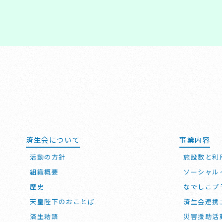
済生会について
事業内容
活動の方針
施設数と利
組織概要
ソーシャル
歴史
なでしこプ
天皇陛下のおことば
済生会連携
済生勅語
災害援助活