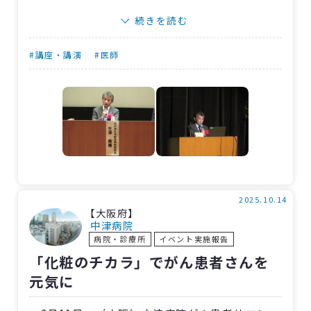
保険制度を維持するために～」に参加しまし
続きを読む
た。
生澤院長は発表で、高度急性期を担う公的病
#講座・講演
#医師
院として〈茨城〉水戸済生会病院が救命救急体
制の強化や多職種によるチーム医療の充実に取
り組んでいることを紹介。その結果、施設基準
の加算取得等により収益増になった一方、費用
も増加し経営が厳しいこと、皆保険を守るため
に診療報酬や人財政策の改革が求められること
を説明しました。
2025.10.14
【大阪府】
また、大学病院や地域医師会、保険者の立場
中津病院
病院・診療所
イベント実施報告
からの発表、全体討論での医師の高齢化など直
「化粧のチカラ」でがん患者さんを
近の課題に対する意見交換、日本医師会・松本
元気に
吉郎会長による総括意見などもあり、来場者は
真剣に聞き入っていました。