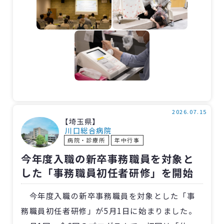
れ、人生の最期への願いに気づくこと、ACPの
大切さを実感する物語を看護師が演じました。
また、当院の2階では、骨健康度測定が実施さ
れ約140人が体験しました。「看護師へのメッセ
ージ」も掲示され、真剣なまなざしでメッセー
ジを読んでいる姿が見られました。
2026.07.15
【埼玉県】
川口総合病院
病院・診療所
年中行事
今年度入職の新卒事務職員を対象と
した「事務職員初任者研修」を開始
今年度入職の新卒事務職員を対象とした「事
務職員初任者研修」が5月1日に始まりました。