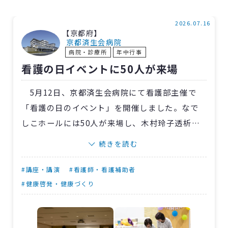
2026.07.16
【京都府】
京都済生会病院
病院・診療所
年中行事
看護の日イベントに50人が来場
5月12日、京都済生会病院にて看護部主催で
「看護の日のイベント」を開催しました。なで
しこホールには50人が来場し、木村玲子透析セ
ンター看護課長による講演「ACP（人生会議）
続きを読む
を考えよう～もしもの時を自分らしく生きるた
めに～」があり、自身の経験ももとに「自分自
#講座・講演
#看護師・看護補助者
身のために、そして家族のためにACPをしてほ
#健康啓発・健康づくり
しい」と語りかけました。続いて、演劇「あな
たの最期はあなたに決めてほしい」が上演さ