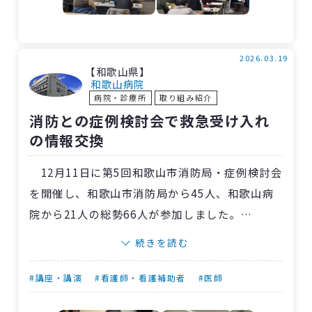
統括課長が2024年に開設した脳卒中相談支援窓
口について説明。当院では、かかりつけの患者
さんだけでなく、受診歴がない患者さんやその
2026.03.19
【和歌山県】
家族も対象に支援しています。
和歌山病院
病院・診療所
取り組み紹介
脳卒中に関する不安や悩みごとに対して院内
消防との症例検討会で救急受け入れ
の多職種と連携をとり、対応していく体制であ
の情報交換
ることをアピールし、気軽に相談してもらえる
ように伝えました。
12月11日に第5回和歌山市消防局・症例検討会
を開催し、和歌山市消防局から45人、和歌山病
院から21人の総勢66人が参加しました。
当日は、和歌山市消防局から「現場で疑えな
続きを読む
かった横紋筋融解症」の1題、当院からは消化器
内科・川口雅功部長が「横紋筋融解症」、血管
#講座・講演
#看護師・看護補助者
#医師
外科・松田真以子医師が「急性動脈閉塞症につ