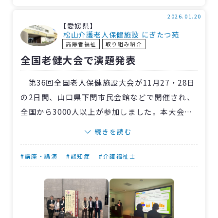
の3DCGを作成しました。画面の中で動く自分の
作品を、目を輝かせて見つめる子どもたちの姿
2026.01.20
【愛媛県】
が印象的でした。1月はいよいよ動画づくりで
松山介護老人保健施設 にぎたつ苑
高齢者福祉
取り組み紹介
す。
全国老健大会で演題発表
最後は笑顔で記念撮影。小樽にまた新しい仲
間が増えました。
第36回全国老人保健施設大会が11月27・28日
の2日間、山口県下関市民会館などで開催され、
全国から3000人以上が参加しました。本大会は
介護老人保健施設の運営やサービスに関する知
続きを読む
識や技術を学び、交流を深めることを目的とし
ており、厚生労働省老健局長やゲストによる特
#講座・講演
#認知症
#介護福祉士
別記念講演をはじめ、各施設の取り組みが発
表・共有されました。
〈愛媛〉老健にぎたつ苑からは6人が参加。今
村純基さん（介護福祉士）が低栄養状態の方へ