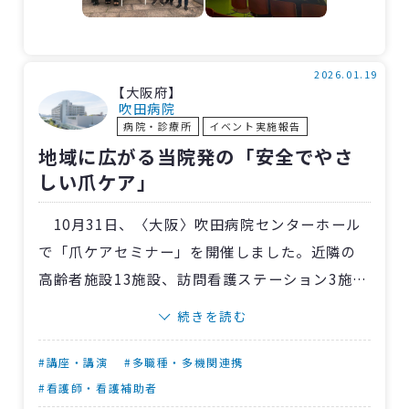
の食事・栄養ケアについて、筆者が昼夜逆転や
頻回な排泄行動などBPSDが見られた方への認知
症ケアについて、演題発表をしました。
2026.01.19
【大阪府】
これらの発表を通じて他施設との意見交換や
吹田病院
病院・診療所
イベント実施報告
交流が活発に行なわれ、今後の介護老人保健施
地域に広がる当院発の「安全でやさ
設の発展に寄与する有意義な大会となりまし
しい爪ケア」
た。
10月31日、〈大阪〉吹田病院センターホール
で「爪ケアセミナー」を開催しました。近隣の
高齢者施設13施設、訪問看護ステーション3施設
から看護師・介護士約30人が参加し、足の健康
続きを読む
を守るための専門的ケアを学びました。
当院の専門性を生かしたこの取り組み。当日
#講座・講演
#多職種・多機関連携
は地域医療支援部が制作したリアルな足モデル
#看護師・看護補助者