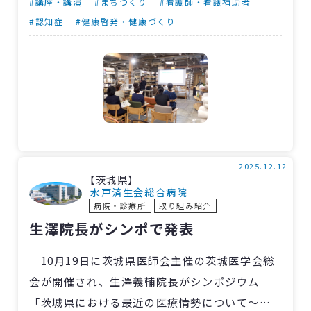
予防について」。当院の認知症看護認定看護
#講座・講演
#まちづくり
#看護師・看護補助者
師・保利京子さんが「誰でもできる認知症ケ
#認知症
#健康啓発・健康づくり
ア」と題し、睡眠と脳の関係や、認知症予防と
睡眠習慣などを分かりやすく講演しました。
続いて、無印良品のスタッフが快眠グッズを
紹介。温浴効果を高め血行を促進する入浴剤
や、精油をブレンドした石鹸について、実際に
香りを試しながら効果や効能など快眠のアドバ
イスを行ないました。終了後には参加者へお土
2025.12.12
【茨城県】
産として渡され、「実際に試すことができてよ
水戸済生会総合病院
病院・診療所
取り組み紹介
かった」との感想がありました。
生澤院長がシンポで発表
10月19日に茨城県医師会主催の茨城医学会総
会が開催され、生澤義輔院長がシンポジウム
「茨城県における最近の医療情勢について～皆