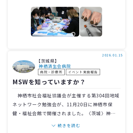
や、爪ゾンデ・グラインダーなどの手作り教材
を用いた実技演習を実施。参加者は楽しみなが
ら技術を習得し、知識を深めました。
会冒頭では皮膚・排泄ケア認定看護師の間宮
直子副看護部長が「安全な爪ケアの観察ポイン
ト」について講義。さらに「事前に足の状態を
知る」「やりすぎない」「迷ったら周囲に声を
2026.01.15
【茨城県】
かける」といった“安全で高齢者にやさしいケ
神栖済生会病院
病院・診療所
イベント実施報告
ア”の姿勢を、「爪切り看護外来」の担当看護師
MSWを知っていますか？
8人がインストラクターとして丁寧に伝えまし
た。
神栖市社会福祉協議会が主催する第304回地域
ネットワーク勉強会が、11月20日に神栖市保
健・福祉会館で開催されました。〈茨城〉神栖
済生会病院MSWの神田一彦さんが講師を務め、
続きを読む
医療関係者や一般の方合わせて24人が参加しま