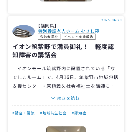
えました。
一人でも多くの人にこの制度を知っていただ
き、民生委員の皆さんと共に、必要な人が適切
2025.06.20
【福岡県】
な医療を受けられる社会を目指していきたいと
特別養護老人ホーム むさし苑
高齢者福祉
イベント実施報告
思います。
イオン筑紫野で満員御礼！ 軽度認
知障害の講話会
イオンモール筑紫野内に設置されている「な
でしこルーム」で、4月16日、筑紫野市地域包括
支援センター・原槙義久社会福祉士を講師に軽
度認知障害（MCI）についての講話会を行ない
続きを読む
ました。
なでしこルームでは月1回、
二日市病院
と協働
#講座・講演
#地域共生社会
#認知症
して健康・福祉・介護に関する情報発信や相談
対応などを担当分野ごとに持ち回りで実施。昨