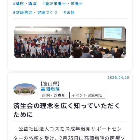
に続き大盛況の開催となりました。
#講座・講演
#管理栄養士・栄養士
今年のテーマは「骨粗鬆症ってどんな病
#健康啓発・健康づくり
#医師
気？」。第一部の市民公開講座では、整形外
科・古梅祐医師による「ほんとうは怖い骨粗鬆
症」をはじめ、薬剤師の山﨑亮太さん、作業療
法士の柏木洋平さん、管理栄養士の土井麻緒さ
ん、診療放射線技師の佐藤英志郎さんが講演し
ました。
第二部の健康相談会では各ブースに分かれ、
2025.04.10
【富山県】
各種健康相談とともに骨密度測定などの健康チ
高岡病院
病院・診療所
イベント実施報告
ェックが行なわれました。
済生会の理念を広く知っていただく
公開講座後ということもあり、骨密度測定ブ
ために
ースには多くの来場者が順番待ちをしている姿
が見られました。
公益社団法人コスモス成年後見サポートセン
ターの依頼を受け、2月25日に高岡病院の医療ソ