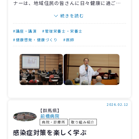
ナーは、地域住民の皆さんに日々健康に過ごす
ための知識や注意点などを知ってもらうことを
続きを読む
目的に、毎月1回、さまざまなテーマで実施して
いく予定です。
#講座・講演
#管理栄養士・栄養士
第1回である今回は、寒さが厳しくなる時期の
#健康啓発・健康づくり
#医師
健康管理を目的に「心臓を守る冬の過ごし方」
をテーマとしました。160人以上が来場し、会場
は満員となりました。
管理栄養士が減塩を中心とした食事の工夫に
ついて、医師が高血圧や不整脈の基礎知識と冬
場に注意すべきポイントについて具体例を交え
て分かりやすく解説しました。
2026.02.12
【群馬県】
後半の質問コーナーでは多くの質問が寄せら
前橋病院
病院・診療所
取り組み紹介
れ、活発な意見交換ができ、大変有意義なセミ
感染症対策を楽しく学ぶ
ナーとなりました。