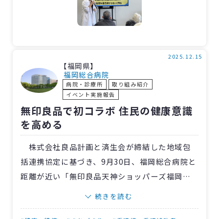
参加者からは「腎臓の基本的なことを知る機
会になった」「図で分かりやすく説明してもら
ったので吸収できた」と高評価でした。
この教室は今年度計4回の開催を計画。次回は
2025.12.15
【福岡県】
12月17日に実施予定です。医師や管理栄養士に
福岡総合病院
病院・診療所
取り組み紹介
加え、運動の観点から指導を行なう理学療法士
イベント実施報告
も講師に加える予定です。
無印良品で初コラボ 住民の健康意識
を高める
株式会社良品計画と済生会が締結した地域包
括連携協定に基づき、9月30日、福岡総合病院と
距離が近い「無印良品天神ショッパーズ福岡
店」で市民向けイベントを開催しました。
続きを読む
コラボ初開催となる今回のテーマは「認知症