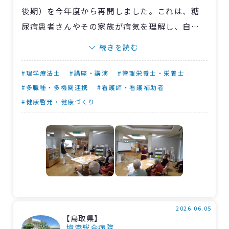
後期）を今年度から再開しました。これは、糖
尿病患者さんやその家族が病気を理解し、自己
管理能力を向上させることを目的とした取り組
続きを読む
みで、前期は6人の講師陣（看護師、臨床検査技
師、医師、管理栄養士、理学療法士、薬剤師）
#理学療法士
#講座・講演
#管理栄養士・栄養士
がシリーズ化して解説。月1回、各分野の専門ス
#多職種・多機関連携
#看護師・看護補助者
#健康啓発・健康づくり
タッフが日常生活で気を付けたいポイントを分
かりやすく伝えました。
初回の4月23日は、堀岡瑞穂看護師（愛媛地域
糖尿病療養指導士）が「糖尿病とは －知れば変
わるきっかけに－」をテーマに病気の概要、関
連疾患等を解説。参加した外来患者さん6人は、
自身の状況と照らし合わせながら熱心に耳を傾
2026.06.05
け、守口慎吾主任理学療法士による「自宅でも
【鳥取県】
できる、糖尿病を改善するための運動（運動療
境港総合病院