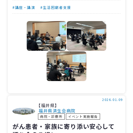
した。
#講座・講演
#生活困窮者支援
毎月開催される勉強会の今回のテーマは「医
療ソーシャルワーカーを知っていますか？」。
神田さんが社会福祉士の役割や普段の業務で心
掛けていることなどについて話しました。
多忙かつ多彩な業務に驚く参加者も多く、
「毎日このように多数の相談があるのか」など
の質問も。神田さんは「相談件数も多いが、身
寄りがない方や意思疎通ができない方など、複
雑なケースは解きほぐすのに時間が掛かる」と
話しました。たくさんの知識や経験に裏打ちさ
2026.01.09
れた話の内容に、参加者は大きくうなずいてい
【福井県】
福井県済生会病院
ました。
病院・診療所
イベント実施報告
がん患者・家族に寄り添い安心して