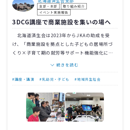
北海道済生会支部
支部・本部
取り組み紹介
した。
イベント実施報告
身近なテーマを楽しく学べる機会となり、参
3DCG講座で商業施設を集いの場へ
加者にとって日常生活を見直すきっかけとなる
時間となりました。
北海道済生会は2023年からJKAの助成を受
け、「商業施設を拠点とした子どもの居場所づ
くり×子育て期の就労等サポート機能強化に係
る実証研究」を進めています。
続きを読む
その一環として、札幌からプロのクリエイタ
ーを招き、「3DCG合成でショート動画づくり講
#講座・講演
#乳幼児・子ども
#地域共生社会
座」を済生会スクエアで開催。12月～1月の全4
回で、3DCGソフトウェア「Blender」や視覚効
果「VFX」を駆使し、動画完成を目指します。
参加者は小学3年生から60代までの20人。12
月の講座では全員が操作を覚え、魚やロボット