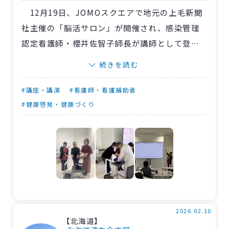
12月19日、JOMOスクエアで地元の上毛新聞
社主催の「脳活サロン」が開催され、感染管理
認定看護師・櫻井佐智子師長が講師として登壇
しました。
続きを読む
講演では、来場した約30人に向けて、インフ
ルエンザや新型コロナウイルス感染症の流行状
#講座・講演
#看護師・看護補助者
況を踏まえ、日常生活で役立つ感染症対策の基
#健康啓発・健康づくり
本を分かりやすく解説。正しいマスクの着脱方
法や手洗いのポイントに加え、蛍光塗料を使っ
た手洗い体験では、実体験を通して理解が深ま
り、参加者が笑顔で取り組む姿が印象的でし
た。
質疑応答では、家庭内感染対策など身近な疑
問にも丁寧に対応。「ウイルスを完全になくす
2026.02.10
【北海道】
のではなく、減らす意識が大切」と呼びかけま