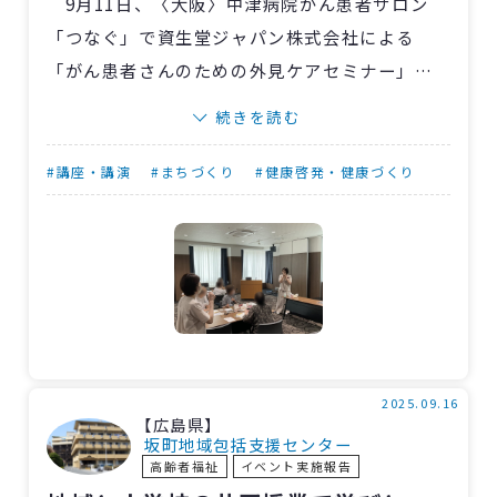
9月11日、〈大阪〉中津病院がん患者サロン
「つなぐ」で資生堂ジャパン株式会社による
「がん患者さんのための外見ケアセミナー」を
開催しました。
続きを読む
当日はがん患者やその家族、がんピア・サポ
ーターなど8人が参加。がん治療の副作用で肌色
#講座・講演
#まちづくり
#健康啓発・健康づくり
が悪くなったり、眉が薄くなったりしたなどの
悩みに対し、資生堂ジャパン株式会社のソーシ
ャルエリアパートナー（社会活動専門の美容
職）が化粧道具の使い方を実践しながら、スキ
ンケアやメイクのポイントを丁寧に説明してく
れました。
特に印象的だったのは、「大好きな赤い口紅
2025.09.16
【広島県】
をつけたら心まで明るくなった」「これなら元
坂町地域包括支援センター
高齢者福祉
イベント実施報告
気に見えるね」と皆さんがどんどん元気に笑顔