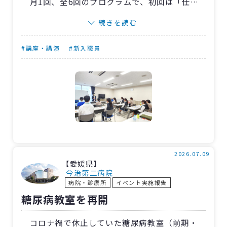
月1回、全6回のプログラムで、初回は「仕事
のルール」をテーマに社会人の基礎を学びまし
続きを読む
た。
また、埼玉県済生会支部の小池要子支部長を
#講座・講演
#新入職員
お招きし、ご自身の経験や、そこから得た仕事
への姿勢についてお話しいただきました。先輩
職員が講師を務め、職種による働き方や経験の
違いを知る中で、受講者は「働くこと」の面白
さを実感した様子。仕事だけでなく人としても
多くを学びたいと思える研修となりました。
研修後のアンケートで、疑問点があれば担当
2026.07.09
【愛媛県】
職員から直接お返事をいただけるのも大変うれ
今治第二病院
病院・診療所
イベント実施報告
しいポイントです。
糖尿病教室を再開
コロナ禍で休止していた糖尿病教室（前期・