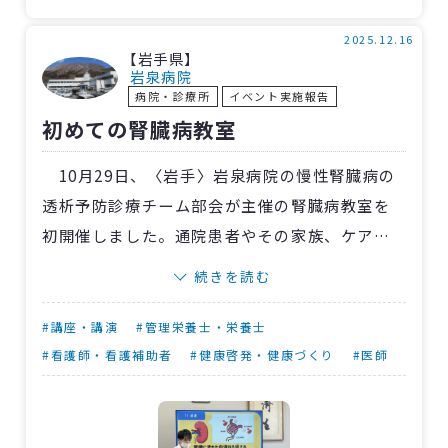
参加者の手際が良く、調理はスムーズに進
行。試食時には減塩のポイントの説明や質疑応
2025.12.16
【岩手県】
答で盛り上がり、アンケートでも運営・味とも
岩泉病院
病院・診療所
イベント実施報告
に好評でした。
初めての腎臓病教室
10月29日、〈岩手〉岩泉病院の慢性腎臓病の
透析予防診療チーム部会が主催の腎臓病教室を
初開催しました。通院患者やその家族、ケアマ
ネジャーなど37人が参加しました。
続きを読む
当日は、冨澤優太内科医師が「腎臓の機能や
役割、慢性腎不全の定義」、上舘陽香管理栄養
#講座・講演
#管理栄養士・栄養士
士が「食事の基本的な知識と食事療法」を説
#看護師・看護補助者
#健康啓発・健康づくり
#医師
明。その後、佐々木真澄透析看護師による「日
常生活の過ごし方や要因となる高血圧や生活習
慣病の予防法」の講話を実施しました。