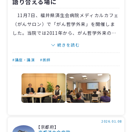
語り合える場に
11月7日、福井県済生会病院メディカルカフェ
（がんサロン）で「がん哲学外来」を開催しま
した。当院では2011年から、がん哲学外来の提
唱者である樋野興夫さんを招いて、不定期でが
続きを読む
ん患者さんや家族との対話の場を設けています。
今回は、樋野さんの講話、無料相談会、集学的
#講座・講演
#医師
がん診療センター顧問・宗本義則医師とのスペ
シャル対談を実施しました。
樋野さんの講話には患者さん、医師、看護師
など22人が参加し、がんと向き合う中での心の
あり方や希望について深く考える時間となりま
した。また、3組限定の無料相談会では、樋野さ
んが患者さんと家族が抱える不安や悩みに丁寧
2026.01.08
【京都府】
に耳を傾け、「どう生きるか」という本質的な