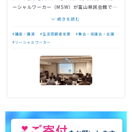
ーシャルワーカー（MSW）が富山県民会館で講
演を行ないました。当初は社会保障制度全般に
続きを読む
ついて講演する予定でしたが、生活保護、無料
低額診療事業、そして身寄りなし問題に焦点を
#講座・講演
#生活困窮者支援
#集会・協議会・会議
当て、済生会の使命やソーシャルインクルージ
#ソーシャルワーカー
ョン活動について解説しました。
参加した行政書士の方々からは「近くに済生
会があればいいのに」「病院診療以外の『なで
しこプラン』での活躍を知ることができた」と
いった感想があり、済生会の理念を深く理解し
ていただけたことがとてもうれしく感じられた
とのことです。