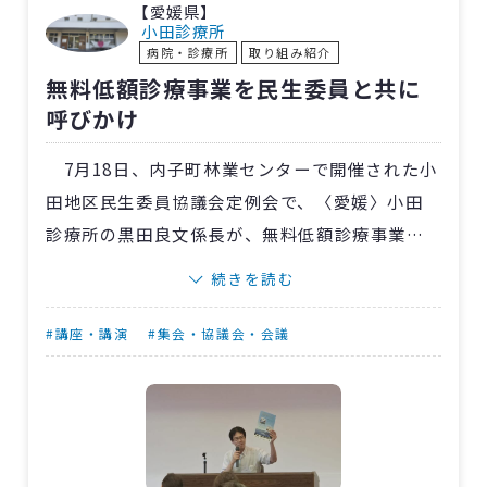
【愛媛県】
業と、認知機能を維持・向上させる体操を行な
小田診療所
病院・診療所
取り組み紹介
いました。
無料低額診療事業を民生委員と共に
住民の方からは「小学校に入れてうれしかっ
呼びかけ
た」「子どもたちと一緒に学べてよかった！」
と喜ぶ声がたくさん届き、楽しい時間になりま
7月18日、内子町林業センターで開催された小
した。
田地区民生委員協議会定例会で、〈愛媛〉小田
診療所の黒田良文係長が、無料低額診療事業に
ついての啓蒙活動を行ないました。
続きを読む
当日は、各学校長や民生委員、行政担当者な
ど20人が参加。済生会の成り立ちから無料低額
#講座・講演
#集会・協議会・会議
診療事業、済生丸について詳しく説明しまし
た。小田地域の高齢者や独居老人の生活を見守
る民生委員の皆さんからは熱心な質問が寄せら
れ、済生会の事業に対する関心の高さがうかが