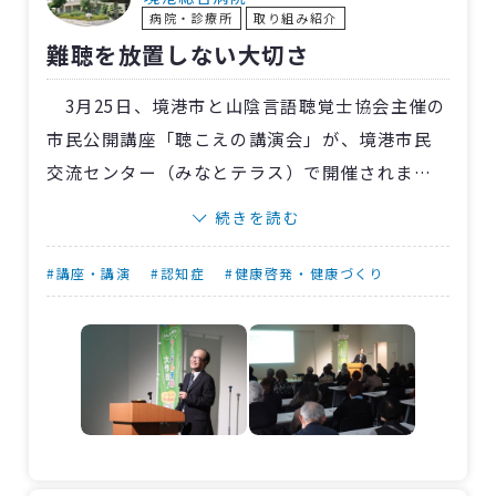
病院・診療所
取り組み紹介
法）」を実践しました。
難聴を放置しない大切さ
3月25日、境港市と山陰言語聴覚士協会主催の
市民公開講座「聴こえの講演会」が、境港市民
交流センター（みなとテラス）で開催されまし
た。当日は、92人もの参加があり、〈鳥取〉境
続きを読む
港総合病院の小田直治耳鼻咽喉科部長が講演し
ました。
#講座・講演
#認知症
#健康啓発・健康づくり
小田医師は「聴こえが変われば暮らしが変わ
る～ヒアリングフレイルと補聴器～」と題し、
難聴は徐々に進行し本人が自覚しにくいため、
家族の気づきが大切であること、難聴を放置す
ると認知症のリスクが高まる可能性があるこ
と、補聴器を適切に活用することで「聞こえに