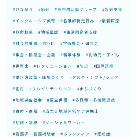
#ひな祭り
#節分
#専門的活動グループ
#就労支援
#インクルーシブ教育
#看護師特定行為
#最新医療
#救命救急
#地域医療
#生活困窮者支援
#社会的養護
#DX化
#学術集会・研究会
#集会・協議会・会議
#職業体験
#乳幼児・子ども
#保育士
#レクリエーション
#防災
#国際連携
#働き方改革・職場づくり
#タスク・シフト/シェア
#正月
#リハビリテーション
#まちづくり
#地域共生社会
#更生保護
#多職種・多機関連携
#寄付・寄贈
#済生会地域包括ケア連携士
#研修・訓練
#ソーシャルワーカー
#看護師・看護補助者
#ボランティア
#認知症