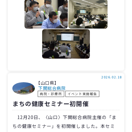
いて」、救急認定看護師・保脇佳奈恵副師長が
「アナフィラキシー対応 2つの事例から学ぶこ
と」と題して3題の発表を行ないました。
消防の発表では、今回も当院に救急搬送され
た患者さんを症例に挙げ、多くの意見交換を行
なうことができました。
2026.02.18
【山口県】
下関総合病院
病院・診療所
イベント実施報告
まちの健康セミナー初開催
12月20日、〈山口〉下関総合病院主催の「ま
ちの健康セミナー」を初開催しました。本セミ