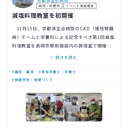
京都済生会病院
病院・診療所
イベント実施報告
問いに寄り添う対話が行なわれました。スペシ
減塩料理教室を初開催
ャル対談では宗本医師が「じっくり話し合うこ
とは心の豊かさにもつながる」と語り、今後も
11月15日、京都済生会病院のCKD（慢性腎臓
その大切さを伝えていく決意を示しました。
病）チームと栄養科による記念すべき第1回減塩
料理教室を長岡京駅前施設内の調理室で開催し
ました。関係部署の協力のもと、14人（男性8人
続きを読む
含む）の参加者を迎えました。
献立には豚の生姜焼き・もやし和え・マカロ
#講座・講演
#管理栄養士・栄養士
ニサラダとなじみのある料理を選定し、生姜焼
#健康啓発・健康づくり
きにマヨネーズを使う、和え物にからしでアク
セントをつける、マカロニサラダに甘酢を使う
など、日々の食事に生かせる具体的な減塩テク
ニックを紹介。きゅうりの水抜きに塩ではなく
砂糖を使う方法なども伝えました。