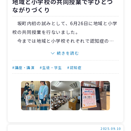
地域と小学校の共同授業で学びとつ
になっていったことです。化粧のチカラで外見だ
ながりづくり
けでなく、内面まで明るくなれた貴重な体験で
した。
坂町内初の試みとして、6月26日に地域と小学
校の共同授業を行ないました。
今までは地域と小学校それぞれで認知症の理
解を深める認知症サポーター養成講座を実施し
続きを読む
ていました。今回、地域の方からの「孫もいな
いし、小学校に入る機会がなくて寂しい……」
#講座・講演
#生徒・学生
#認知症
との声をきっかけに、認知症について学ぶ地域
公開授業を小屋浦小学校と共同で実施すること
に。講師は〈広島〉坂町地域包括支援センター
の平本沙知社会福祉士が務めました。
当日は5・6年生と教職員合わせて23人、地域
の方17人が参加。厚生労働省や多くの専門機関
からも視察の方が訪れ、認知症の基本を学ぶ授
2025.09.10