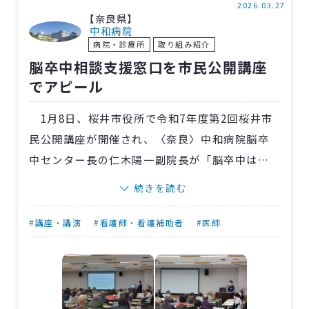
くさ」を改善できることなどユーモアを交えて
2026.03.27
【奈良県】
伝えました。
中和病院
病院・診療所
取り組み紹介
参加者からは、「聞こえにくいのは年のせい
脳卒中相談支援窓口を市民公開講座
と放置せずに、きちんと受診して検査を受けよ
でアピール
うと思います」といった感想が寄せられまし
た。
1月8日、桜井市役所で令和7年度第2回桜井市
民公開講座が開催され、〈奈良〉中和病院脳卒
中センター長の仁木陽一副院長が「脳卒中は予
防できる!?専門医が教える認知症の正しい知識
続きを読む
～軽度認知障害（MCI）と認知症のおはなし
～」と題して講演しました。
#講座・講演
#看護師・看護補助者
#医師
当日は70人以上の市民が参加。多くの人が熱
心にメモを取る様子から認知症への関心の高さ
を感じました。
併せて脳卒中看護認定看護師の高山知基HCU