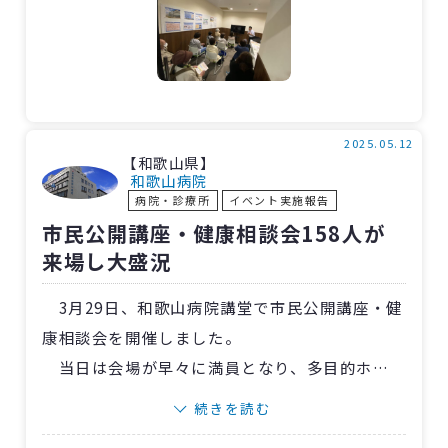
年度は相談会から講話会へとスタイルを変更
し、「済生会でできること」をより多くの人に
知っていただくことができました。
今年度1回目は〈福岡〉特別養護老人ホームむ
さし苑の担当で、昨年の6人を大きく上回り13人
2025.05.12
【和歌山県】
が来場。会場に入りきらないほどで、急きょ追
和歌山病院
病院・診療所
イベント実施報告
加講話会を行ない、隣接店に椅子を貸していた
市民公開講座・健康相談会158人が
だきました。
来場し大盛況
「参加できて良かった」「勉強になった」
「次回も参加したい」などの反響があり、大成
3月29日、和歌山病院講堂で市民公開講座・健
功の結果だと自負しています。
康相談会を開催しました。
当日は会場が早々に満員となり、多目的ホー
ルも椅子を置くスペースがなくなるほど。来場
続きを読む
者は158人にのぼり、昨年開催した済生会フェア