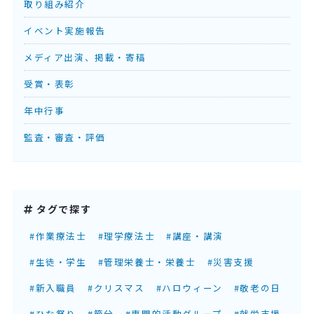
取り組み紹介
イベント実施報告
メディア出演、掲載・寄稿
受賞・表彰
年中行事
監査・審査・評価
タグで探す
#作業療法士
#理学療法士
#講座・講演
#生徒・学生
#管理栄養士・栄養士
#災害支援
#新入職員
#クリスマス
#ハロウィーン
#敬老の日
#ひな祭り
#節分
#専門的活動グループ
#就労支援