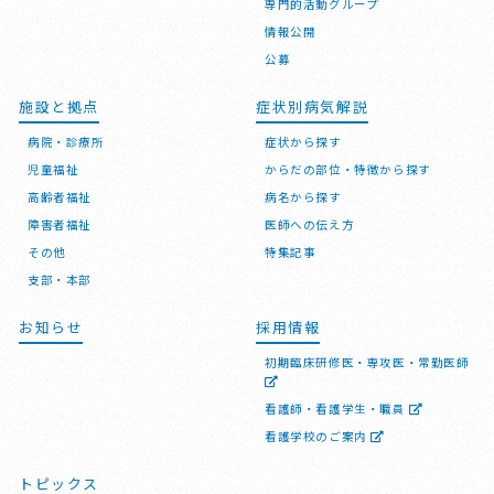
専門的活動グループ
情報公開
公募
施設と拠点
症状別病気解説
病院・診療所
症状から探す
児童福祉
からだの部位・特徴から探す
高齢者福祉
病名から探す
障害者福祉
医師への伝え方
その他
特集記事
支部・本部
お知らせ
採用情報
初期臨床研修医・専攻医・常勤医師
看護師・看護学生・職員
看護学校のご案内
トピックス