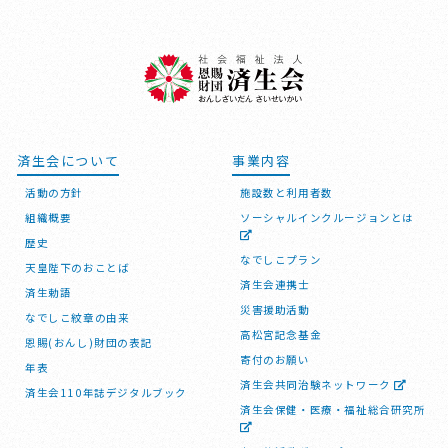
済生会について
事業内容
活動の方針
施設数と利用者数
組織概要
ソーシャルインクルージョンとは
歴史
なでしこプラン
天皇陛下のおことば
済生会連携士
済生勅語
災害援助活動
なでしこ紋章の由来
高松宮記念基金
恩賜(おんし)財団の表記
寄付のお願い
年表
済生会共同治験ネットワーク
済生会110年誌デジタルブック
済生会保健・医療・福祉総合研究所