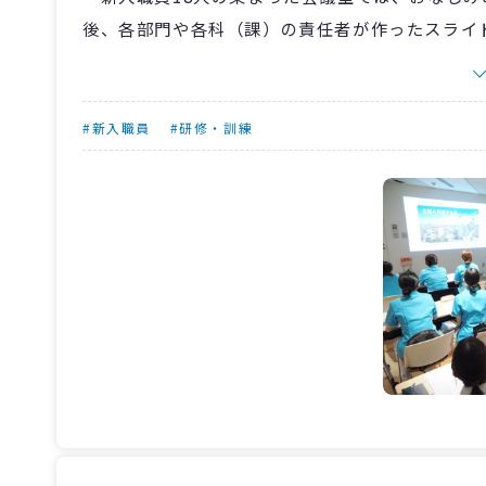
後、各部門や各科（課）の責任者が作ったスライ
感染対策、情報セキュリティ、防災対策などなど
す。
この2日間が終わったあとは、さらに各部署ごと
#新入職員
#研修・訓練
くて大変だと思います。とても1回の講義で覚え
直してくださいね。それでは2日間、おつかれさ