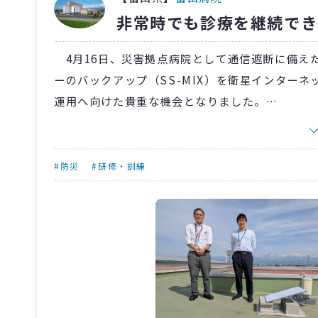
非常時でも診療を継続でき
4月16日、災害拠点病院として通信遮断に備え
ーのバックアップ（SS-MIX）を衛星インターネッ
運用へ向けた貴重な機会となりました。
会場の富山病院会議室では通常回線と衛星回線
を用い、アレルギー情報や処方歴の参照手順を熱
「画像の一部が閲覧不可」といった制約も再認識
#防災
#研修・訓練
当院DMAT2隊の業務調整員2人を対象とした
した。