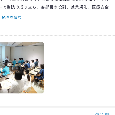
ドで当院の成り立ち、各部署の役割、就業規則、医療安全、
……当院の職員としての大事な講義を受け、知識を蓄えま
続きを読む
の研修が行なわれることになります。最初は学ぶことが多
きれるものではありませんので、資料はこれからも何度も読み
までした！
2026.06.03