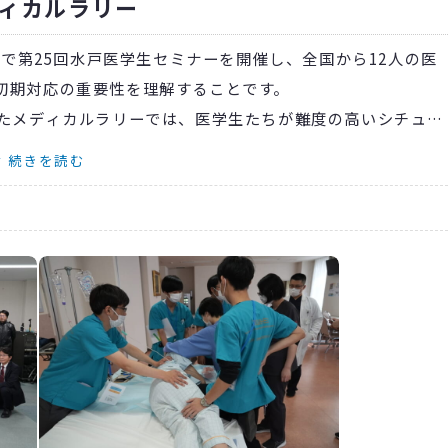
ィカルラリー
同で第25回水戸医学生セミナーを開催し、全国から12人の医
初期対応の重要性を理解することです。
たメディカルラリーでは、医学生たちが難度の高いシチュエ
かには「全然動けなかったので勉強して再びリベンジした
続きを読む
修センター長は「救急領域に関心のある医学生が参加してく
ィカルラリーとなり、当院の研修医たちも大いに刺激を受け