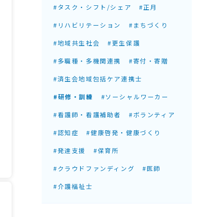
#タスク・シフト/シェア
#正月
#リハビリテーション
#まちづくり
#地域共生社会
#更生保護
#多職種・多機関連携
#寄付・寄贈
#済生会地域包括ケア連携士
#研修・訓練
#ソーシャルワーカー
#看護師・看護補助者
#ボランティア
#認知症
#健康啓発・健康づくり
#発達支援
#保育所
#クラウドファンディング
#医師
#介護福祉士