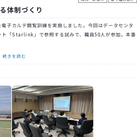
る体制づくり
た電子カルテ閲覧訓練を実施しました。今回はデータセンタ
ト「Starlink」で参照する試みで、職員50人が参加。本番
を並列し、通信速度や操作感を検証。参加者は実際のデータ
続きを読む
心に確認しました。「スムーズで安心した」との声の一方、
されました。
機器設置訓練も実施し、迅速な通信環境の構築手順を習熟しま