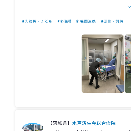
医師、産科病棟助産師、麻酔科医師、手術室看護
シミュレーションでは役割を決め、それぞれが
を行ない、よりスムーズに動けるよう意見を出し
#乳幼児・子ども
#多職種・多機関連携
#研修・訓練
このような活動を繰り返しながら、緊急の事態
グに取り組んでいます。
【茨城県】
水戸済生会総合病院