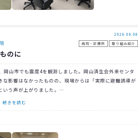
2026.06.08
院
病院・診療所
取り組み紹介
ものに
、岡山市でも震度4を観測しました。岡山済生会外来センタ
きな影響はなかったものの、現場からは「実際に避難誘導が
という声が上がりました。
ラウンド」を実施。2月5日、12日、13日の3日間、看護
続きを読む
し、院内を歩きながら非常口や消火器、防火シャッターの位置
も受け、より実践的な点検を行ないました。参加者からは
初めて把握できた」といった声も聞かれ、防災意識の高まり