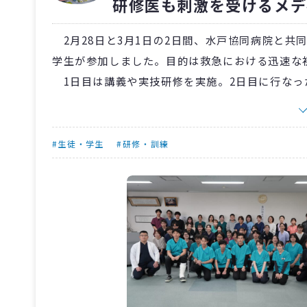
研修医も刺激を受けるメデ
2月28日と3月1日の2日間、水戸協同病院と共
学生が参加しました。目的は救急における迅速な
1日目は講義や実技研修を実施。2日目に行なっ
ーションに対応し、頼もしい姿を見せました。な
い」などの感想もありました。
〈茨城〉水戸済生会総合病院の千葉義郎臨床研
#生徒・学生
#研修・訓練
れるので、医学生とは思えないレベルの高いメデ
ています」と語りました。