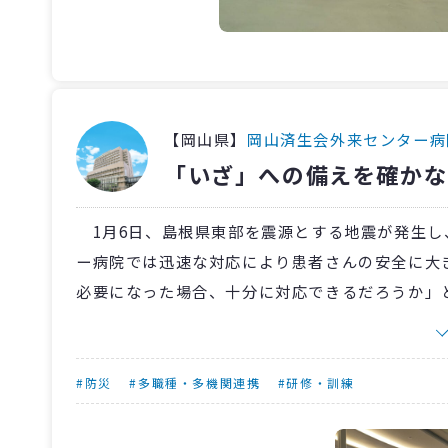
【岡山県】
岡山済生会外来センター病
「いざ」への備えを確かな
1月6日、島根県東部を震源とする地震が発生し
ー病院では迅速な対応により患者さんの安全に大
必要になった場合、十分に対応できるだろうか」
そこで、防災体制を改めて確認するため「避難経路
師や委託会社スタッフなど多職種約70人が参加
などを確認しました。また、防災関連会社の助言
#防災
#多職種・多機関連携
#研修・訓練
「天井を意識して見ることでシャッターの位置を
を感じられました。