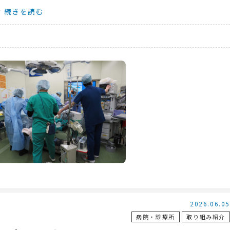
師ら多職種が連携し、最優先で対応します。
続きを読む
マニュアルを軸に迅速かつ臨機応変に対応。事後に振り返り
合いました。
に少しでもスムーズな動きができるよう、日々のトレーニン
2026.06.05
病院・診療所
取り組み紹介