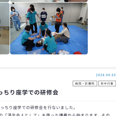
2026.06.03
病院・診療所
年中行事
っちり座学での研修会
みっちり座学での研修会を行ないました。
の「済生会人として」を使った講義から始まります。その