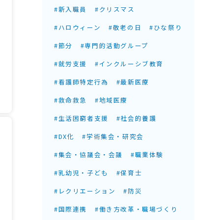
#新入職員
#クリスマス
#ハロウィーン
#敬老の日
#ひな祭り
#節分
#専門的活動グループ
#就労支援
#インクルーシブ教育
#看護師特定行為
#最新医療
#救命救急
#地域医療
#生活困窮者支援
#社会的養護
#DX化
#学術集会・研究会
#集会・協議会・会議
#職業体験
#乳幼児・子ども
#保育士
#レクリエーション
#防災
#国際連携
#働き方改革・職場づくり