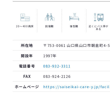
20～400病床
回復期
慢性期
近くにバス停が
ある
所在地
〒753-0061 山口県山口市朝倉町4-5
開設年
1997年
電話番号
083-932-3311
FAX
083-924-2126
ホームページ
https://saiseikai-care-y.jp/faci