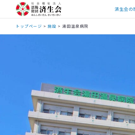
済生会の
トップページ
>
施設
>
湯田温泉病院