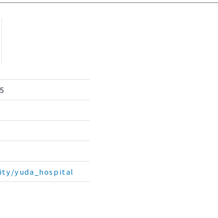
5
lity/yuda_hospital