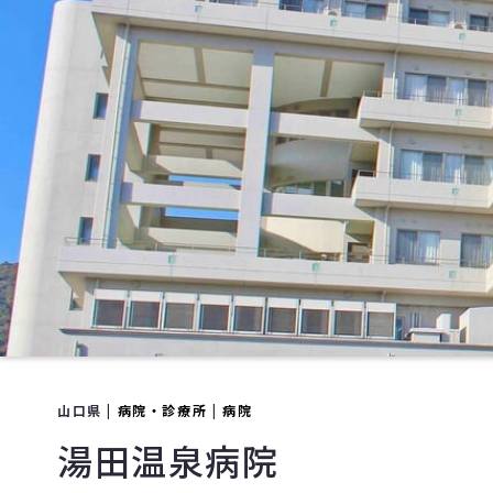
山口県 |
病院・診療所
|
病院
湯田温泉病院