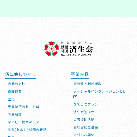
済生会について
事業内容
活動の方針
施設数と利用者数
組織概要
ソーシャルインクルージョンとは
歴史
なでしこプラン
天皇陛下のおことば
済生会連携士
済生勅語
災害援助活動
なでしこ紋章の由来
高松宮記念基金
恩賜(おんし)財団の表記
寄付のお願い