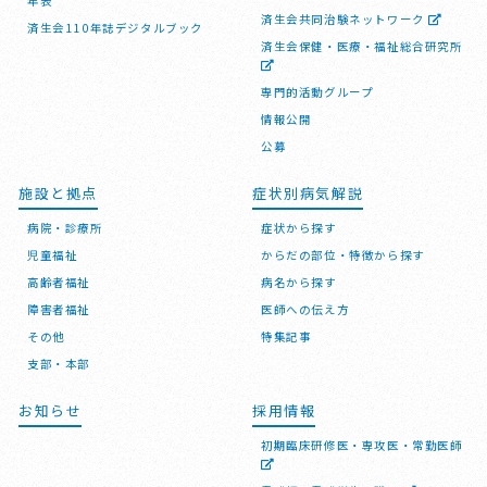
年表
済生会共同治験ネットワーク
済生会110年誌デジタルブック
済生会保健・医療・福祉総合研究所
専門的活動グループ
情報公開
公募
施設と拠点
症状別病気解説
病院・診療所
症状から探す
児童福祉
からだの部位・特徴から探す
高齢者福祉
病名から探す
障害者福祉
医師への伝え方
その他
特集記事
支部・本部
お知らせ
採用情報
初期臨床研修医・専攻医・常勤医師