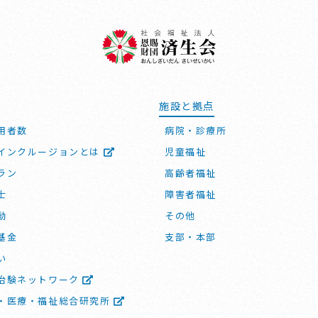
施設と拠点
用者数
病院・診療所
インクルージョンとは
児童福祉
ラン
高齢者福祉
士
障害者福祉
動
その他
基金
支部・本部
い
治験ネットワーク
・医療・福祉総合研究所