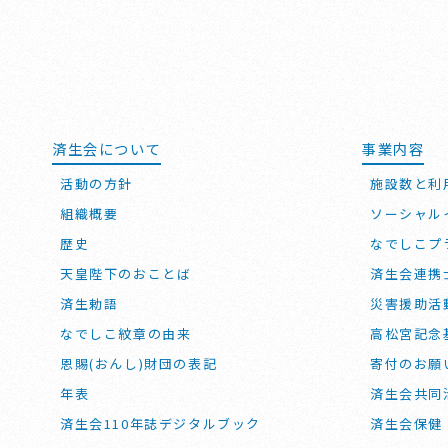
済生会について
事業内容
活動の方針
施設数と利
組織概要
ソーシャル
歴史
なでしこプ
天皇陛下のおことば
済生会連携
済生勅語
災害援助活
なでしこ紋章の由来
高松宮記念
恩賜(おんし)財団の表記
寄付のお願
年表
済生会共同
済生会110年誌デジタルブック
済生会保健