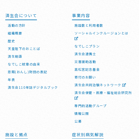
済生会について
事業内容
活動の方針
施設数と利用者数
組織概要
ソーシャルインクルージョンとは
歴史
なでしこプラン
天皇陛下のおことば
済生会連携士
済生勅語
災害援助活動
なでしこ紋章の由来
高松宮記念基金
恩賜(おんし)財団の表記
寄付のお願い
年表
済生会共同治験ネットワーク
済生会110年誌デジタルブック
済生会保健・医療・福祉総合研究所
専門的活動グループ
情報公開
公募
施設と拠点
症状別病気解説