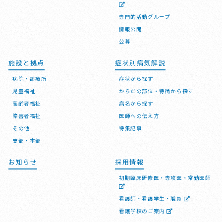
専門的活動グループ
情報公開
公募
施設と拠点
症状別病気解説
病院・診療所
症状から探す
児童福祉
からだの部位・特徴から探す
高齢者福祉
病名から探す
障害者福祉
医師への伝え方
その他
特集記事
支部・本部
お知らせ
採用情報
初期臨床研修医・専攻医・常勤医師
看護師・看護学生・職員
看護学校のご案内