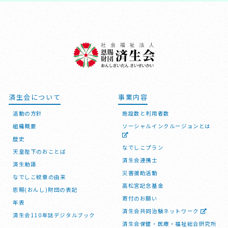
済生会について
事業内容
活動の方針
施設数と利用者数
組織概要
ソーシャルインクルージョンとは
歴史
なでしこプラン
天皇陛下のおことば
済生会連携士
済生勅語
災害援助活動
なでしこ紋章の由来
高松宮記念基金
恩賜(おんし)財団の表記
寄付のお願い
年表
済生会共同治験ネットワーク
済生会110年誌デジタルブック
済生会保健・医療・福祉総合研究所