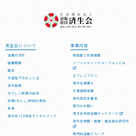
済生会について
事業内容
活動の方針
施設数と利用者数
組織概要
ソーシャルインクルージョンとは
歴史
なでしこプラン
天皇陛下のおことば
済生会連携士
済生勅語
災害援助活動
なでしこ紋章の由来
高松宮記念基金
恩賜(おんし)財団の表記
寄付のお願い
年表
済生会共同治験ネットワーク
済生会110年誌デジタルブック
済生会保健・医療・福祉総合研究所
専門的活動グループ