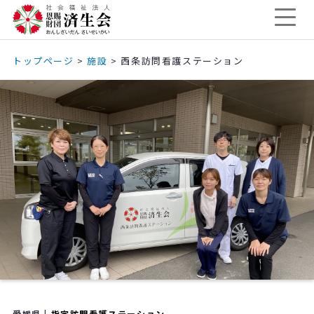
トップページ
>
施設
>
西条訪問看護ステーション
愛媛県 |
指定訪問看護ステーション