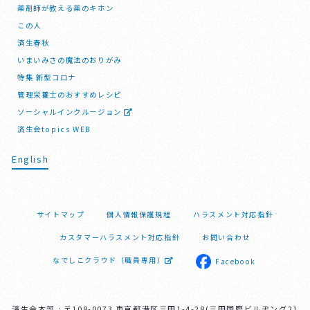
薬剤師が教える薬のキホン
この人
済生春秋
いまいみさの魔法のおりがみ
特集 新型コロナ
管理栄養士のおすすめレシピ
ソーシャルインクルージョン
済生会topics WEB
English
サイトマップ
個人情報保護規程
ハラスメント対応指針
カスタマーハラスメント対応指針
お問い合わせ
なでしこクラウド（職員専用）
Facebook
済生会本部 : 〒108-0073 東京都港区三田1-4-28(三田国際ビルヂング21