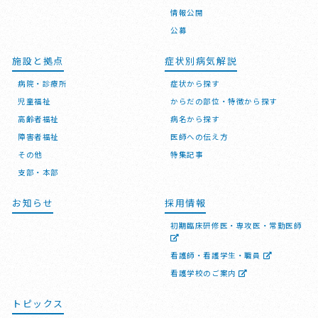
情報公開
公募
施設と拠点
症状別病気解説
病院・診療所
症状から探す
児童福祉
からだの部位・特徴から探す
高齢者福祉
病名から探す
障害者福祉
医師への伝え方
その他
特集記事
支部・本部
お知らせ
採用情報
初期臨床研修医・専攻医・常勤医師
看護師・看護学生・職員
看護学校のご案内
トピックス