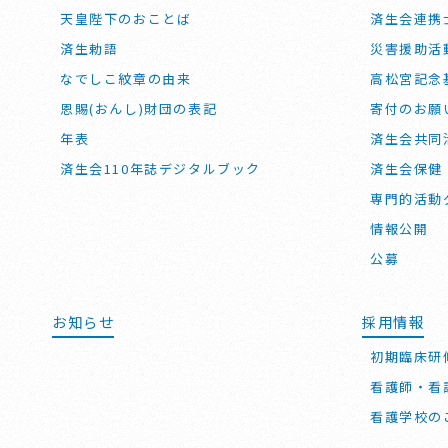
天皇陛下のおことば
済生会連携
済生勅語
災害援助活
なでしこ紋章の由来
高松宮記念
恩賜(おんし)財団の表記
寄付のお願
年表
済生会共同
済生会110年誌デジタルブック
済生会保健
専門的活動
情報公開
公募
お知らせ
採用情報
初期臨床研
看護師・看
看護学校の