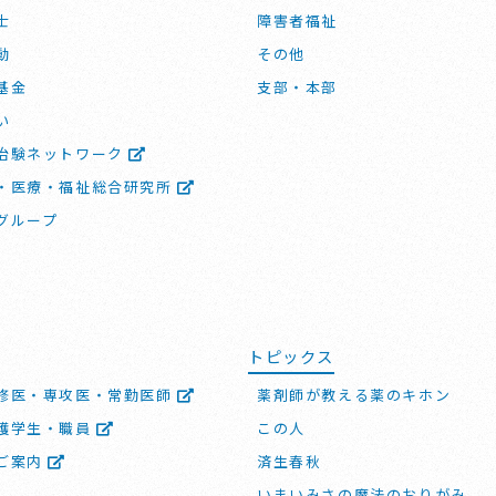
士
障害者福祉
動
その他
基金
支部・本部
い
治験ネットワーク
・医療・福祉総合研究所
グループ
トピックス
修医・専攻医・常勤医師
薬剤師が教える薬のキホン
護学生・職員
この人
ご案内
済生春秋
いまいみさの魔法のおりがみ