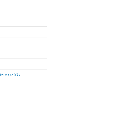
0
ities/c07/