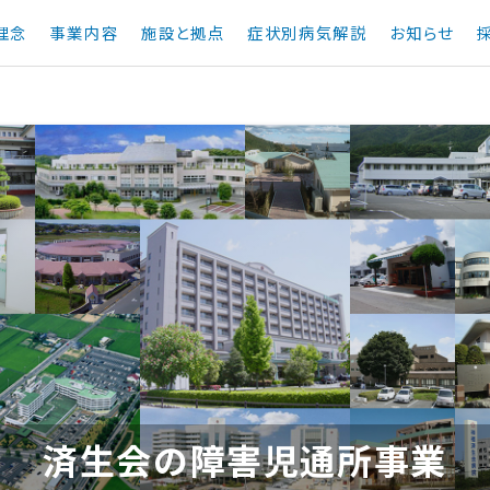
理念
事業内容
施設と拠点
症状別病気解説
お知らせ
済
生
会
の
障
害
児
通
所
事
業