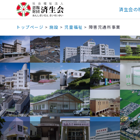
済生会の
トップページ
>
施設
>
児童福祉
>
障害児通所事業