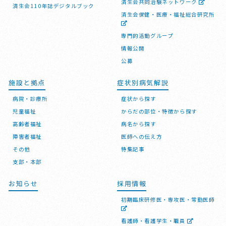
済生会共同治験ネットワーク
済生会110年誌デジタルブック
済生会保健・医療・福祉総合研究所
専門的活動グループ
情報公開
公募
施設と拠点
症状別病気解説
病院・診療所
症状から探す
児童福祉
からだの部位・特徴から探す
高齢者福祉
病名から探す
障害者福祉
医師への伝え方
その他
特集記事
支部・本部
お知らせ
採用情報
初期臨床研修医・専攻医・常勤医師
看護師・看護学生・職員