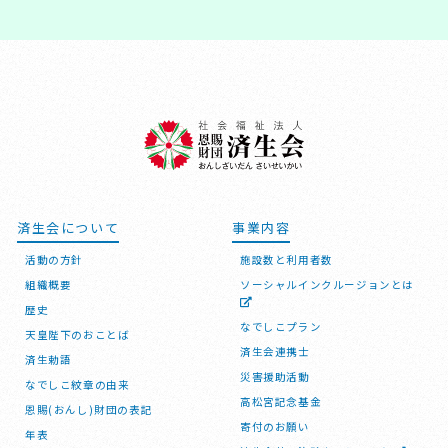
済生会について
事業内容
活動の方針
施設数と利用者数
組織概要
ソーシャルインクルージョンとは
歴史
なでしこプラン
天皇陛下のおことば
済生会連携士
済生勅語
災害援助活動
なでしこ紋章の由来
高松宮記念基金
恩賜(おんし)財団の表記
寄付のお願い
年表