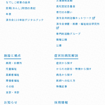
災害援助活動
なでしこ紋章の由来
高松宮記念基金
恩賜(おんし)財団の表記
寄付のお願い
年表
済生会共同治験ネットワーク
済生会110年誌デジタルブック
済生会保健・医療・福祉総合研究所
専門的活動グループ
情報公開
公募
施設と拠点
症状別病気解説
病院・診療所
症状から探す
児童福祉
からだの部位・特徴から探す
高齢者福祉
病名から探す
障害者福祉
医師への伝え方
その他
特集記事
支部・本部
お知らせ
採用情報