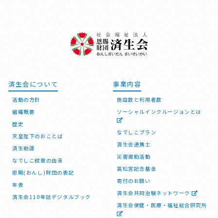
済生会について
事業内容
活動の方針
施設数と利用者数
組織概要
ソーシャルインクルージョンとは
歴史
なでしこプラン
天皇陛下のおことば
済生会連携士
済生勅語
災害援助活動
なでしこ紋章の由来
高松宮記念基金
恩賜(おんし)財団の表記
寄付のお願い
年表
済生会共同治験ネットワーク
済生会110年誌デジタルブック
済生会保健・医療・福祉総合研究所