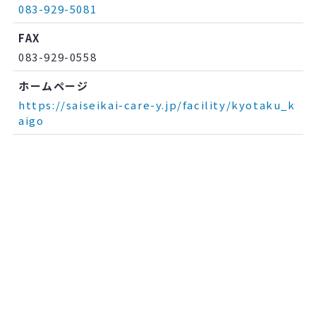
083-929-5081
FAX
083-929-0558
ホームページ
https://saiseikai-care-y.jp/facility/kyotaku_k
aigo