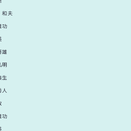
達
 和夫
雅功
英
房雄
弘明
典生
秀人
敦
雅功
英