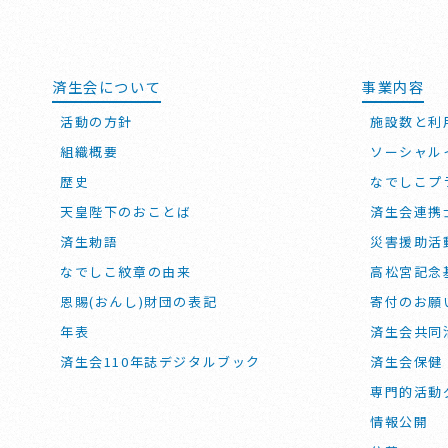
済生会について
事業内容
活動の方針
施設数と利
組織概要
ソーシャル
歴史
なでしこプ
天皇陛下のおことば
済生会連携
済生勅語
災害援助活
なでしこ紋章の由来
高松宮記念
恩賜(おんし)財団の表記
寄付のお願
年表
済生会共同
済生会110年誌デジタルブック
済生会保健
専門的活動
情報公開