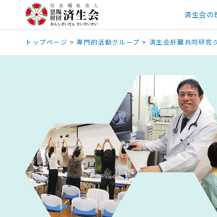
済生会の
トップページ
>
専門的活動グループ
>
済生会肝臓共同研究