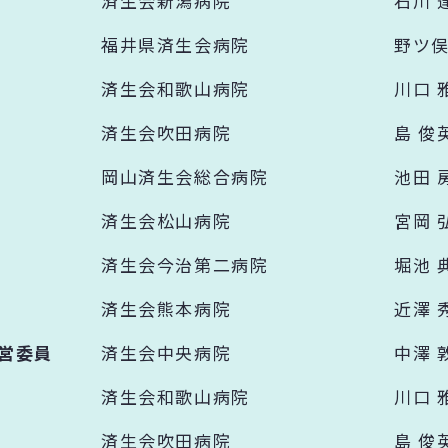
済生会新潟病院
石川 
福井県済生会病院
野ツ俣
済生会和歌山病院
川口 
済生会吹田病院
島 俊
岡山済生会総合病院
池田 
済生会松山病院
宮岡 
済生会今治第二病院
堀池 
済生会熊本病院
近澤 
営委員
済生会中央病院
中澤 
済生会和歌山病院
川口 
済生会吹田病院
島 俊