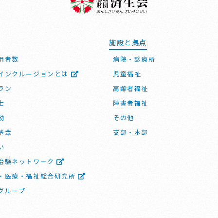
施設と拠点
用者数
病院・診療所
インクルージョンとは
児童福祉
ラン
高齢者福祉
士
障害者福祉
動
その他
基金
支部・本部
い
治験ネットワーク
・医療・福祉総合研究所
グループ