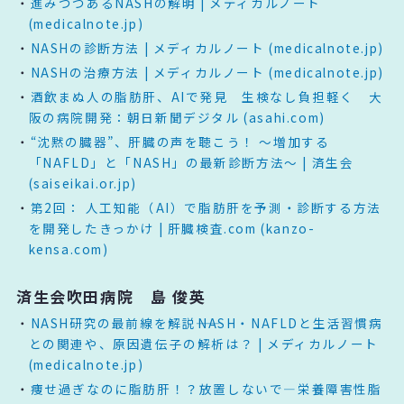
進みつつあるNASHの解明 | メディカルノート
(medicalnote.jp)
NASHの診断方法 | メディカルノート (medicalnote.jp)
NASHの治療方法 | メディカルノート (medicalnote.jp)
酒飲まぬ人の脂肪肝、AIで発見 生検なし負担軽く 大
阪の病院開発：朝日新聞デジタル (asahi.com)
“沈黙の臓器”、肝臓の声を聴こう！ ～増加する
「NAFLD」と「NASH」の最新診断方法～ | 済生会
(saiseikai.or.jp)
第2回： 人工知能（AI）で脂肪肝を予測・診断する方法
を開発したきっかけ | 肝臓検査.com (kanzo-
kensa.com)
済生会吹田病院 島 俊英
NASH研究の最前線を解説――NASH・NAFLDと生活習慣病
との関連や、原因遺伝子の解析は？ | メディカルノート
(medicalnote.jp)
痩せ過ぎなのに脂肪肝！？放置しないで―栄養障害性脂