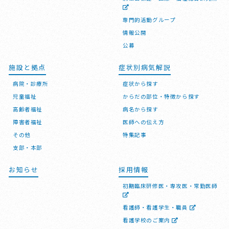
専門的活動グループ
情報公開
公募
施設と拠点
症状別病気解説
病院・診療所
症状から探す
児童福祉
からだの部位・特徴から探す
高齢者福祉
病名から探す
障害者福祉
医師への伝え方
その他
特集記事
支部・本部
お知らせ
採用情報
初期臨床研修医・専攻医・常勤医師
看護師・看護学生・職員
看護学校のご案内