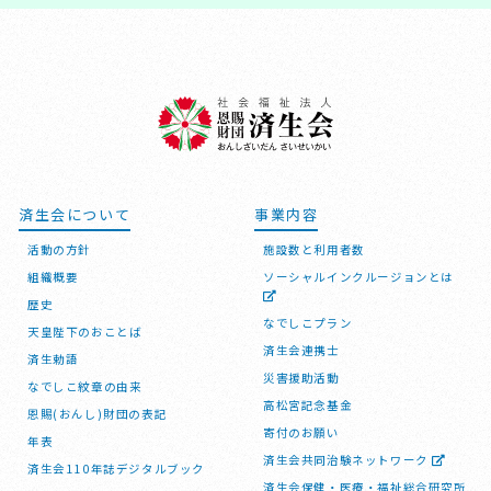
済生会について
事業内容
活動の方針
施設数と利用者数
組織概要
ソーシャルインクルージョンとは
歴史
なでしこプラン
天皇陛下のおことば
済生会連携士
済生勅語
災害援助活動
なでしこ紋章の由来
高松宮記念基金
恩賜(おんし)財団の表記
寄付のお願い
年表
済生会共同治験ネットワーク
済生会110年誌デジタルブック
済生会保健・医療・福祉総合研究所