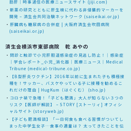
肪肝｜時事通信の医療ニュースサイト (jiji.com)
新薬の研究とともに肝生検に代わる非侵襲的マーカーを
開発 – 済生会共同治験ネットワーク (saiseikai.or.jp)
肝臓病も糖尿病の合併症 | 大阪府済生会吹田病院
(saiseikai.or.jp)
済生会横浜市東部病院 乾 あやの
問診と触診で小児肝胆道感染症の見逃し防止！｜感染症
｜学会レポート_小児_消化器｜医療ニュース｜Medical
Tribune (medical-tribune.co.jp)
【B型肝炎ワクチン】2016年以前に生まれた子も積極接
種を！サッカー、バスケやっている子に接種を勧めるこ
れだけの理由 | HugKum（はぐくむ） (sho.jp)
コロナ禍で急増！「子ども肥満」大人が知らない３つの
リスク【医師が解説】 – STORY [ストーリィ] オフィシ
ャルサイト (storyweb.jp)
【子ども肥満相談】「一日何食も食べる習慣がついてし
まった中学生女子…食事の適量は？ 太ってきたことを伝