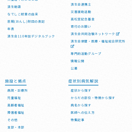
済生会連携士
済生勅語
災害援助活動
なでしこ紋章の由来
高松宮記念基金
恩賜(おんし)財団の表記
寄付のお願い
年表
済生会共同治験ネットワーク
済生会110年誌デジタルブック
済生会保健・医療・福祉総合研究所
専門的活動グループ
情報公開
公募
施設と拠点
症状別病気解説
病院・診療所
症状から探す
児童福祉
からだの部位・特徴から探す
高齢者福祉
病名から探す
障害者福祉
医師への伝え方
その他
特集記事
支部・本部