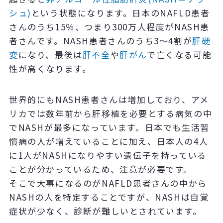
シュ)
という状態になります。日本のNAFLD患者
さんのうち15％、つまり300万人程度がNASH患
者さんです。NASH患者さんのうち3～4割が
肝硬
変
になり、最後は
肝不全
や
肝がん
で亡くなる可能
性が高くなります。
世界的にもNASH患者さんは増加しており、アメ
リカでは数年前から肝移植を必要とする病気の中
でNASHが最多になっています。日本でも生活習
慣病の人が増えていることに加え、日本人の4人
に1人がNASHになりやすい遺伝子を持っている
ことが分かっているため、注意が必要です。
そこで大事になるのがNAFLD患者さんの中から
NASHの人を特定することですが、NASHは自覚
症状が少なく、診断が難しいとされています。