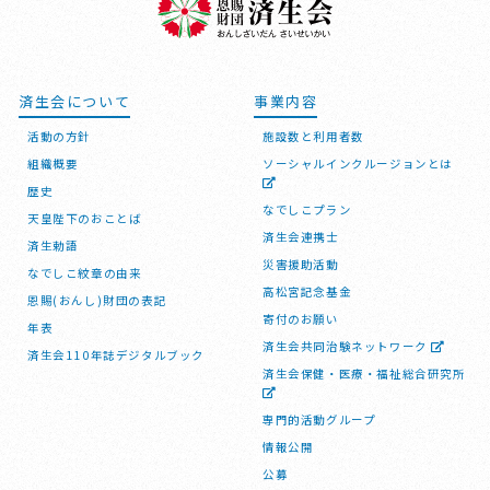
済生会について
事業内容
活動の方針
施設数と利用者数
組織概要
ソーシャルインクルージョンとは
歴史
なでしこプラン
天皇陛下のおことば
済生会連携士
済生勅語
災害援助活動
なでしこ紋章の由来
高松宮記念基金
恩賜(おんし)財団の表記
寄付のお願い
年表
済生会共同治験ネットワーク
済生会110年誌デジタルブック
済生会保健・医療・福祉総合研究所
専門的活動グループ
情報公開
公募