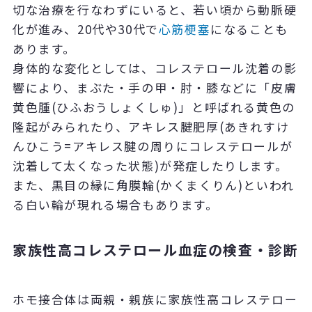
切な治療を行なわずにいると、若い頃から動脈硬
化が進み、20代や30代で
心筋梗塞
になることも
あります。
身体的な変化としては、コレステロール沈着の影
響により、まぶた・手の甲・肘・膝などに「皮膚
黄色腫(ひふおうしょくしゅ)」と呼ばれる黄色の
隆起がみられたり、アキレス腱肥厚(あきれすけ
んひこう=アキレス腱の周りにコレステロールが
沈着して太くなった状態)が発症したりします。
また、黒目の縁に角膜輪(かくまくりん)といわれ
る白い輪が現れる場合もあります。
家族性高コレステロール血症の検査・診断
ホモ接合体は両親・親族に家族性高コレステロー