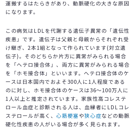
運搬するはたらきがあり、動脈硬化の大きな原因
になります。
この病気はLDLを代謝する遺伝子異常の「遺伝性
疾患」です。遺伝子は父親と母親からそれぞれ受
け継ぎ、2本1組となって作られています(対立遺
伝子)。そのどちらか片方に異常がみられる場合
を「ヘテロ接合体」、両方に異常がみられる場合
を「ホモ接合体」といいます。ヘテロ接合体のケ
ースは日本国内でおよそ300人に1人程度である
のに対し、ホモ接合体のケースは36～100万人に
1人以上と推定されています。家族性高コレステ
ロール血症と診断される人は、血縁者にLDLコレ
ステロールが高く、
心筋梗塞
や
狭心症
などの動脈
硬化性疾患の人がいる場合が多く見られます。