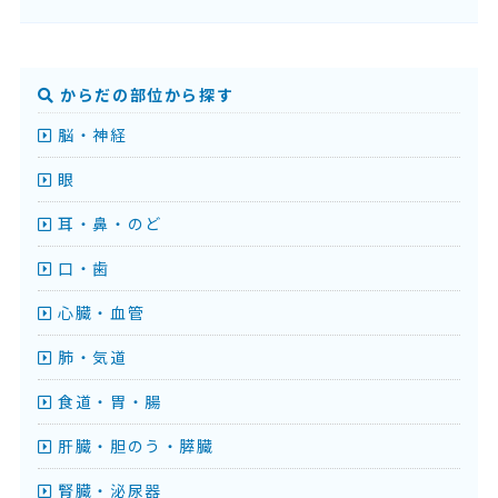
からだの部位から探す
脳・神経
眼
耳・鼻・のど
口・歯
心臓・血管
肺・気道
食道・胃・腸
肝臓・胆のう・膵臓
腎臓・泌尿器