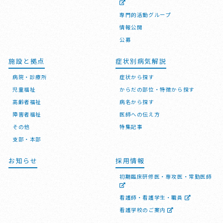
専門的活動グループ
情報公開
公募
施設と拠点
症状別病気解説
病院・診療所
症状から探す
児童福祉
からだの部位・特徴から探す
高齢者福祉
病名から探す
障害者福祉
医師への伝え方
その他
特集記事
支部・本部
お知らせ
採用情報
初期臨床研修医・専攻医・常勤医師
看護師・看護学生・職員
看護学校のご案内