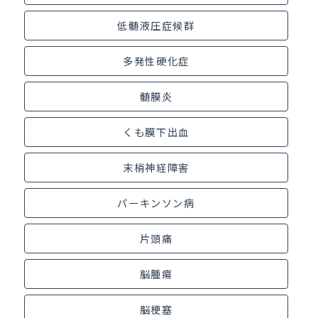
低髄液圧症候群
多発性硬化症
髄膜炎
くも膜下出血
末梢神経障害
パーキンソン病
片頭痛
脳腫瘍
脳梗塞