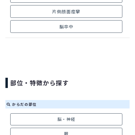
片側顔面痙攣
脳卒中
部位・特徴から探す
からだの部位
脳・神経
眼