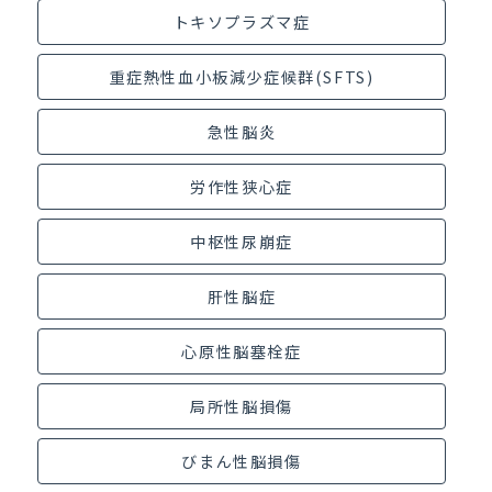
トキソプラズマ症
重症熱性血小板減少症候群(SFTS)
急性脳炎
労作性狭心症
中枢性尿崩症
肝性脳症
心原性脳塞栓症
局所性脳損傷
びまん性脳損傷