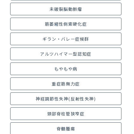
未破裂脳動脈瘤
筋萎縮性側索硬化症
ギラン・バレー症候群
アルツハイマー型認知症
もやもや病
重症筋無力症
神経調節性失神(反射性失神)
頸部脊柱管狭窄症
脊髄腫瘍