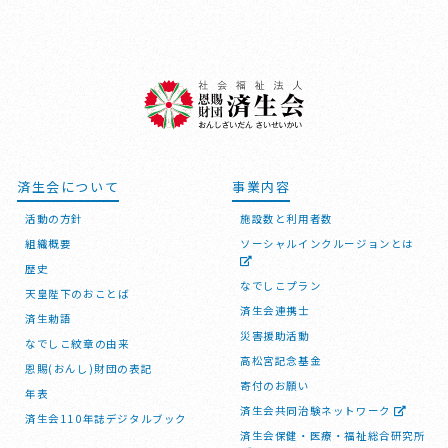
済生会について
事業内容
活動の方針
施設数と利用者数
組織概要
ソーシャルインクルージョンとは
歴史
なでしこプラン
天皇陛下のおことば
済生会連携士
済生勅語
災害援助活動
なでしこ紋章の由来
高松宮記念基金
恩賜(おんし)財団の表記
寄付のお願い
年表
済生会共同治験ネットワーク
済生会110年誌デジタルブック
済生会保健・医療・福祉総合研究所