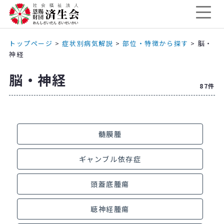
トップページ
>
症状別病気解説
>
部位・特徴から探す
> 脳・
神経
脳・神経
87件
髄膜腫
ギャンブル依存症
頭蓋底腫瘍
聴神経腫瘍