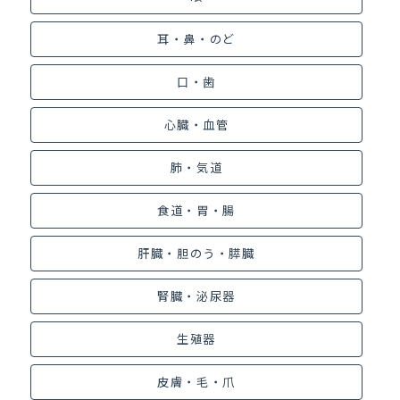
耳・鼻・のど
口・歯
心臓・血管
肺・気道
食道・胃・腸
肝臓・胆のう・膵臓
腎臓・泌尿器
生殖器
皮膚・毛・爪