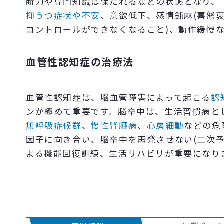
断力や専門知識は保たれるなどの状態となり、
抑うつ症状や不安
、意欲低下、感情鈍麻(喜怒
コントロールができなくなること)、動作緩慢
血管性認知症の治療法
血管性認知症は、脳血管障害によって起こる
認
ンが極めて重要です。脳卒中は、生活習慣病と
無呼吸症候群
、
慢性腎臓病
、
心房細動
などの危
因子に向き合い、脳卒中を再発させない(二次
よる機能回復訓練、生活リハビリが重要になり