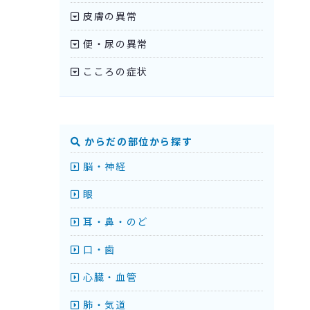
皮膚の異常
便・尿の異常
こころの症状
からだの部位から探す
脳・神経
眼
耳・鼻・のど
口・歯
心臓・血管
肺・気道