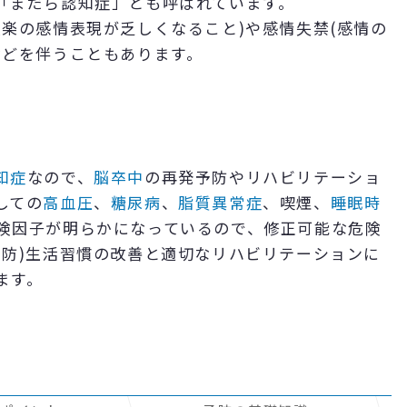
「まだら認知症」とも呼ばれています。
哀楽の感情表現が乏しくなること)や感情失禁(感情の
などを伴うこともあります。
知症
なので、
脳卒中
の再発予防やリハビリテーショ
しての
高血圧
、
糖尿病
、
脂質異常症
、喫煙、
睡眠時
険因子が明らかになっているので、修正可能な危険
予防)生活習慣の改善と適切なリハビリテーションに
ます。