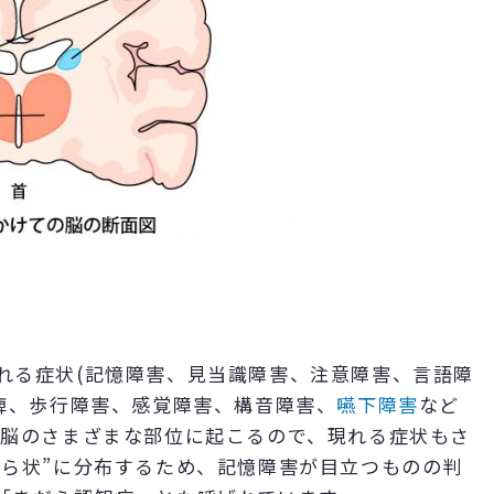
れる症状(記憶障害、見当識障害、注意障害、言語障
痺、歩行障害、感覚障害、構音障害、
嚥下障害
など
は脳のさまざまな部位に起こるので、現れる症状もさ
だら状”に分布するため、記憶障害が目立つものの判