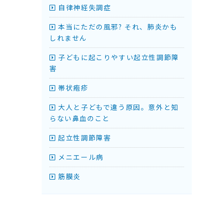
自律神経失調症
本当にただの風邪? それ、肺炎かも
しれません
子どもに起こりやすい起立性調節障
害
帯状疱疹
大人と子どもで違う原因。意外と知
らない鼻血のこと
起立性調節障害
メニエール病
筋膜炎