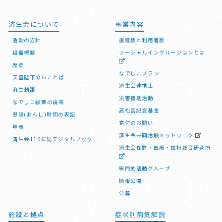
済生会について
事業内容
活動の方針
施設数と利用者数
組織概要
ソーシャルインクルージョンとは
歴史
なでしこプラン
天皇陛下のおことば
済生会連携士
済生勅語
災害援助活動
なでしこ紋章の由来
高松宮記念基金
恩賜(おんし)財団の表記
寄付のお願い
年表
済生会共同治験ネットワーク
済生会110年誌デジタルブック
済生会保健・医療・福祉総合研究所
専門的活動グループ
情報公開
公募
施設と拠点
症状別病気解説