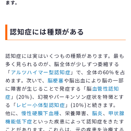
ます。
認知症には種類がある
認知症には実はいくつもの種類があります。最も
多く見られるのが、脳全体が少しずつ委縮する
「
アルツハイマー型認知症
」で、全体の60％を占
めます。次いで、
脳梗塞
や脳出血により脳の一部
に障害が生じることで発症する「脳
血管性認知
症
」(20％)、幻視やパーキンソン症状を特徴とす
る「
レビー小体型認知症
」(10％)と続きます。
他に、
慢性硬膜下血種
、栄養障害、
脳炎
、
甲状腺
機能低下症
といった疾患によって認知症をきたす
ことがあります。これらは、元の疾患を治療する