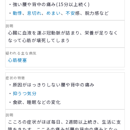
・強い腰や背中の痛み(1
5
分以上続く)
・
動悸
、
息切れ
、
めまい
、
不安
感、脱力感など
心臓に血液を運ぶ冠動脈が詰まり、栄養が足りなく
なって心筋が壊死してしまう
心筋梗塞
・原因がはっきりしない腰や背中の痛み
・
抑うつ気分
・食欲、睡眠などの変化
こころの症状がほぼ毎日、
2
週間以上続き、生活に支
障をきたす。こころの痛みが腰や背中の痛みとなっ