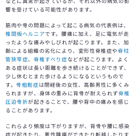
などに異常が起きているか、それ以外の病気の影
響を受けている可能性があります。
筋肉や骨の問題によって起こる病気の代表例は、
椎間板ヘルニア
です。腰痛に加え、足に電気が走
ったような痛みやしびれが起こります。また、加
齢による組織の劣化により、変形性脊椎症や
脊柱
管狭窄症
、
脊椎すべり症
などが起こります。よく
ある症状は長い距離を歩き続けることができず、
少し休むとまた歩けるようになるというもので
す。
骨粗鬆症
は閉経後の女性、高齢男性に多くみ
られますが、身体の重みに背骨が耐えられず
脊椎
圧迫骨折
が起きることで、腰や背中の痛みを感じ
ることがあります。
これらより頻度は下がりますが、背骨や腰に感染
症が起きたり、悪性腫瘍ができたり転移したりす