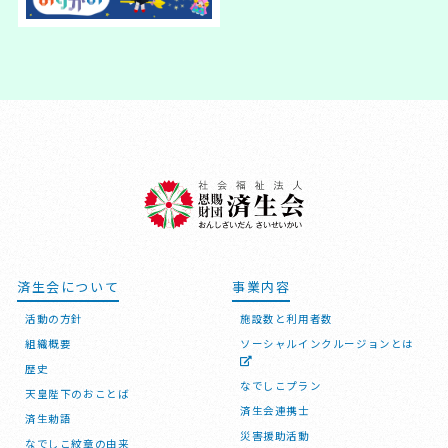
済生会について
事業内容
活動の方針
施設数と利用者数
組織概要
ソーシャルインクルージョンとは
歴史
なでしこプラン
天皇陛下のおことば
済生会連携士
済生勅語
災害援助活動
なでしこ紋章の由来