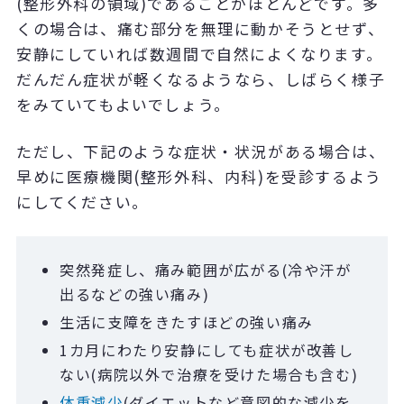
(
整形外科の領域
)
であることがほとんどです。多
くの場合は、痛む部分を無理に動かそうとせず、
安静にしていれば数週間で自然によくなります。
だんだん症状が軽くなるようなら、しばらく様子
をみていてもよいでしょう。
ただし、下記のような症状・状況がある場合は、
早めに医療機関
(
整形外科、内科
)
を受診するよう
にしてください。
突然発症し、痛み範囲が広がる(冷や汗が
出るなどの強い痛み)
生活に支障をきたすほどの強い痛み
1
カ月にわたり安静にしても症状が改善し
ない
(
病院以外で治療を受けた場合も含む
)
体重減少
(
ダイエットなど意図的な減少を