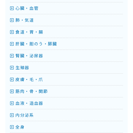
心臓・血管
肺・気道
食道・胃・腸
肝臓・胆のう・膵臓
腎臓・泌尿器
生殖器
皮膚・毛・爪
筋肉・骨・関節
血液・造血器
内分泌系
全身