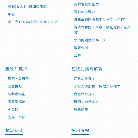
高松宮記念基金
恩賜(おんし)財団の表記
寄付のお願い
年表
済生会共同治験ネットワーク
済生会110年誌デジタルブック
済生会保健・医療・福祉総合研究所
専門的活動グループ
情報公開
公募
施設と拠点
症状別病気解説
病院・診療所
症状から探す
児童福祉
からだの部位・特徴から探す
高齢者福祉
病名から探す
障害者福祉
医師への伝え方
その他
特集記事
支部・本部
お知らせ
採用情報