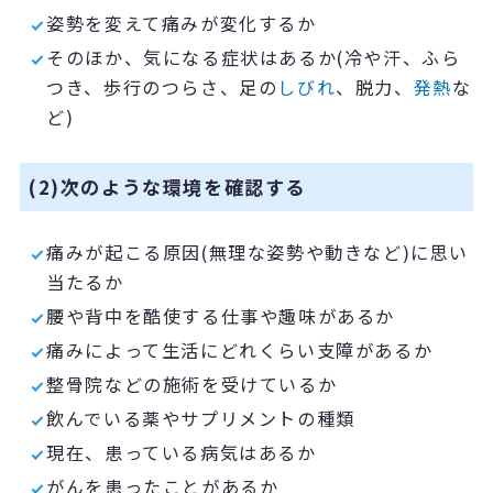
姿勢を変えて痛みが変化するか
そのほか、気になる症状はあるか
(冷や汗、ふら
つき、
歩行のつらさ、足の
しびれ
、脱力、
発熱
な
ど
)
(2)次のような環境を確認する
痛みが起こる原因
(
無理な姿勢や動きなど
)
に思い
当たるか
腰や背中を酷使する仕事や趣味があるか
痛みによって生活にどれくらい支障があるか
整骨院などの施術を受けているか
飲んでいる薬やサプリメントの種類
現在、患っている病気はあるか
がんを患ったことがあるか