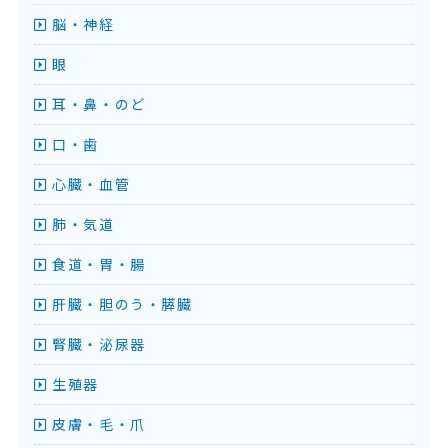
脳・神経
眼
耳・鼻・のど
口・歯
心臓・血管
肺・気道
食道・胃・腸
肝臓・胆のう・膵臓
腎臓・泌尿器
生殖器
皮膚・毛・爪