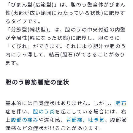
「びまん型
(
広範型
)」
は、胆のう壁全体がびまん
性
(
患部が広い範囲にわたっている状態
)
に肥厚す
るタイプです。
「分節型
(
輪状型
)」
は、胆のうの中央付近の内壁
が全周性
(
輪になった状態
)
に肥厚し、胆のうに
「くびれ」ができます。それにより胆汁が胆のう
内にうっ滞して、結石
(
胆石
)
ができることがあり
ます。
胆のう腺筋腫症の症状
基本的には自覚症状はありません。しかし、
胆石
症を伴い、
胆のう炎
を起こしている場合には、右
上
腹部の痛み
や違和感、
背部痛
、
吐き気
、腹部膨
満感などの症状が出ることがあります。