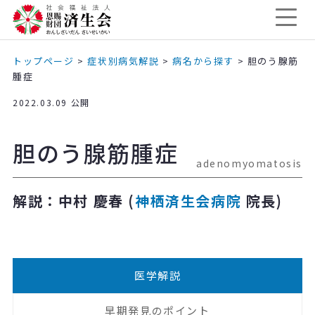
トップページ
>
症状別病気解説
>
病名から探す
>
胆のう腺筋
腫症
2022.03.09 公開
胆のう腺筋腫症
adenomyomatosis
解説：中村 慶春 (
神栖済生会病院
院長)
医学解説
早期発見のポイント