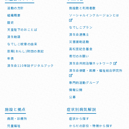
活動の方針
施設数と利用者数
組織概要
ソーシャルインクルージョンとは
歴史
なでしこプラン
天皇陛下のおことば
済生会連携士
済生勅語
災害援助活動
なでしこ紋章の由来
高松宮記念基金
恩賜(おんし)財団の表記
寄付のお願い
年表
済生会共同治験ネットワーク
済生会110年誌デジタルブック
済生会保健・医療・福祉総合研究所
専門的活動グループ
情報公開
公募
施設と拠点
症状別病気解説
病院・診療所
症状から探す
児童福祉
からだの部位・特徴から探す