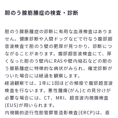
胆のう腺筋腫症の検査・診断
胆のう腺筋腫症の診断に有用な血液検査はありま
せん。健康診断や人間ドッグなどで行なう腹部超
音波検査で胆のう壁の肥厚が見つかり、診断につ
ながることがあります。腹部超音波検査にて、厚
くなった胆のう壁内に
RAS
や壁内結石などの胆の
う腺筋腫症に特徴的な病状がみられ、確定診断が
ついた場合には経過を観察します。
経過観察では、
1
年に
1
回ほどの頻度で腹部超音波
検査を行ないます。悪性腫瘍
(
がん
)
との見分けが
必要な場合には、
CT
、
MRI
、超音波内視鏡検査
(EUS)
が用いられます。
内視鏡的逆行性胆管膵管造影検査
(ERCP)
は、直