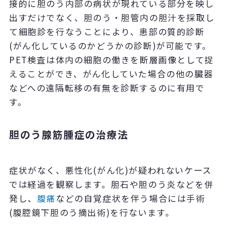
接的に胆のう内部の病状が現れている部分を映し
出すだけでなく、胆のう・胆管内の胆汁を採取し
て細胞診を行なうことにより、患部の質的診断
(
がん化しているのかどうかの診断
)
が可能です。
PET
検査は
体内の細胞の働きを断層画像として捉
えることができ
、がん化していた場合の他の臓器
などへの遠隔転移の有無を診断するのに有用で
す。
胆のう腺筋腫症の治療法
症状がなく、悪性化
(
がん化
)
が疑われないケース
では経過を観察します。胆石や胆のう炎などを併
発し、
腹痛
などの自覚症状を伴う場合には手術
(
腹腔鏡下胆のう摘出術
)
を行ないます。