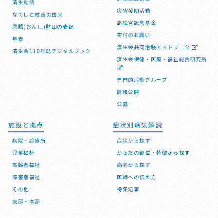
済生勅語
災害援助活動
なでしこ紋章の由来
高松宮記念基金
恩賜(おんし)財団の表記
寄付のお願い
年表
済生会共同治験ネットワーク
済生会110年誌デジタルブック
済生会保健・医療・福祉総合研究所
専門的活動グループ
情報公開
公募
施設と拠点
症状別病気解説
病院・診療所
症状から探す
児童福祉
からだの部位・特徴から探す
高齢者福祉
病名から探す
障害者福祉
医師への伝え方
その他
特集記事
支部・本部