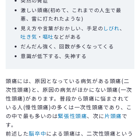
突然の発症
激しい頭痛
(
初めて、これまでの人生で最
悪、雷に打たれたような
)
見え方や言葉がおかしい、手足の
しびれ
、
吐き気
・
嘔吐
などがある
だんだん強く、回数が多くなってくる
意識が低下する、失神する
頭痛には、原因となっている病気がある頭痛
(
二
次性頭痛
)
と、原因の病気がほかにない頭痛
(
一次
性頭痛
)
があります。普段から頭痛に悩まされて
いる人
(
慢性頭痛
)
の多くは一次性頭痛であり、こ
の中で最も多いのは
緊張性頭痛
、次に
片頭痛
で
す。
前述した
脳卒中
による頭痛は、二次性頭痛という