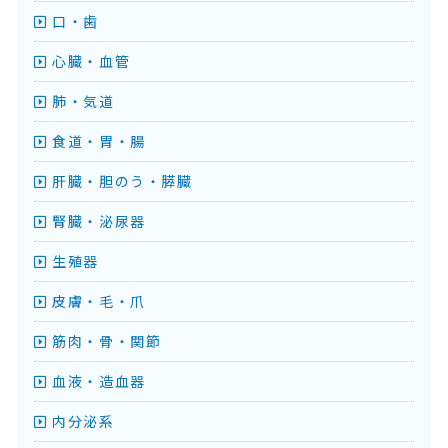
口・歯
心臓・血管
肺・気道
食道・胃・腸
肝臓・胆のう・膵臓
腎臓・泌尿器
生殖器
皮膚・毛・爪
筋肉・骨・関節
血液・造血器
内分泌系