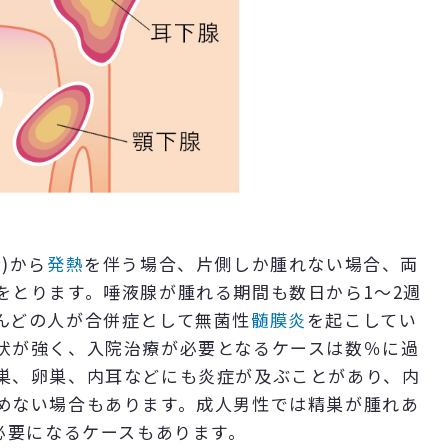
)から
発熱
を伴う場合、片側しか腫れない場合、両
をとります。唾液腺が腫れる期間も数日から1～2週
んどの人が合併症として無菌性
髄膜炎
を起こしてい
状が強く、入院治療が必要となるケースは数％に過
巣、卵巣、内耳などにも炎症が及ぶことがあり、内
めない場合もあります。成人男性では精巣が腫れあ
必要になるケースもあります。