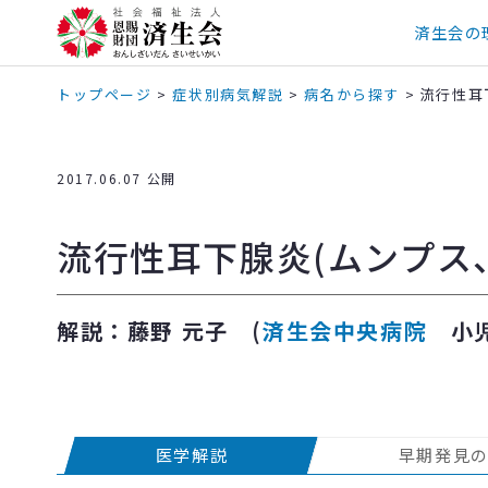
済生会の
トップページ
>
症状別病気解説
>
病名から探す
>
流行性耳
2017.06.07 公開
流行性耳下腺炎(ムンプス
解説：藤野 元子 (
済生会中央病院
小児
医学解説
早期発見