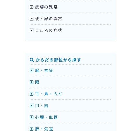
皮膚の異常
便・尿の異常
こころの症状
からだの部位から探す
脳・神経
眼
耳・鼻・のど
口・歯
心臓・血管
肺・気道