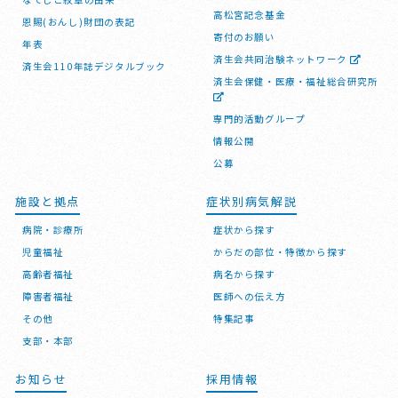
高松宮記念基金
恩賜(おんし)財団の表記
寄付のお願い
年表
済生会共同治験ネットワーク
済生会110年誌デジタルブック
済生会保健・医療・福祉総合研究所
専門的活動グループ
情報公開
公募
施設と拠点
症状別病気解説
病院・診療所
症状から探す
児童福祉
からだの部位・特徴から探す
高齢者福祉
病名から探す
障害者福祉
医師への伝え方
その他
特集記事
支部・本部
お知らせ
採用情報