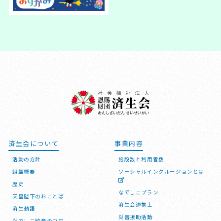
済生会について
事業内容
活動の方針
施設数と利用者数
組織概要
ソーシャルインクルージョンとは
歴史
なでしこプラン
天皇陛下のおことば
済生会連携士
済生勅語
災害援助活動
なでしこ紋章の由来