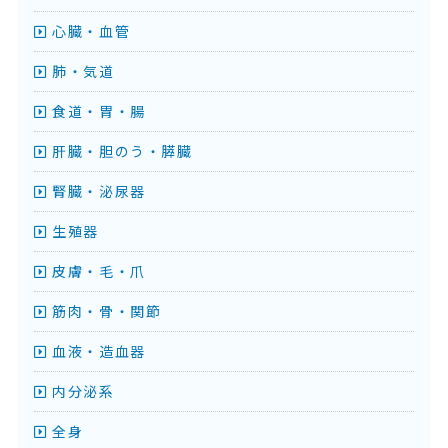
心臓・血管
肺・気道
食道・胃・腸
肝臓・胆のう・膵臓
腎臓・泌尿器
生殖器
皮膚・毛・爪
筋肉・骨・関節
血液・造血器
内分泌系
全身