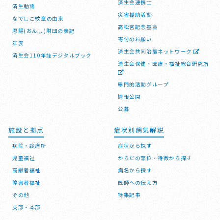
済生会連携士
済生勅語
災害援助活動
なでしこ紋章の由来
高松宮記念基金
恩賜(おんし)財団の表記
寄付のお願い
年表
済生会共同治験ネットワーク
済生会110年誌デジタルブック
済生会保健・医療・福祉総合研究所
専門的活動グループ
情報公開
公募
施設と拠点
症状別病気解説
病院・診療所
症状から探す
児童福祉
からだの部位・特徴から探す
高齢者福祉
病名から探す
障害者福祉
医師への伝え方
その他
特集記事
支部・本部