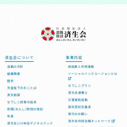
済生会について
事業内容
活動の方針
施設数と利用者数
組織概要
ソーシャルインクルージョンとは
歴史
なでしこプラン
天皇陛下のおことば
済生会連携士
済生勅語
災害援助活動
なでしこ紋章の由来
高松宮記念基金
恩賜(おんし)財団の表記
寄付のお願い
年表
済生会共同治験ネットワーク
済生会110年誌デジタルブック