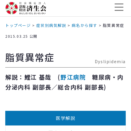
トップページ
>
症状別病気解説
>
病名から探す
>
脂質異常症
2015.03.25 公開
脂質異常症
Dyslipidemia
解説：鯉江 基哉 (
野江病院
糖尿病・内
分泌内科 副部長／総合内科 副部長)
医学解説