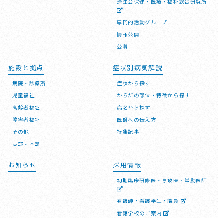
済生会保健・医療・福祉総合研究所
専門的活動グループ
情報公開
公募
施設と拠点
症状別病気解説
病院・診療所
症状から探す
児童福祉
からだの部位・特徴から探す
高齢者福祉
病名から探す
障害者福祉
医師への伝え方
その他
特集記事
支部・本部
お知らせ
採用情報
初期臨床研修医・専攻医・常勤医師
看護師・看護学生・職員
看護学校のご案内