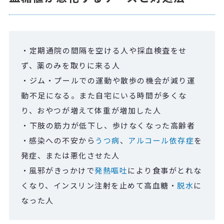
・定期通院の間隔を空ける人や採血検査をせ
ず、薬のみを取りに来る人
・ジム・プールでの運動や散歩の機会が減り運
動不足になる。また自宅にいる時間が多くな
り、おやつが増えて体重が増加した人
・下肢の筋力が低下し、歩けなくなった高齢者
・感染への不安から
うつ病
、
アルコール依存症
を
発症、または悪化させた人
・風邪がきっかけで
発熱
嘔吐
により食事がとれな
くなり、インスリン注射を止めて高血糖・
脱水
に
なった人