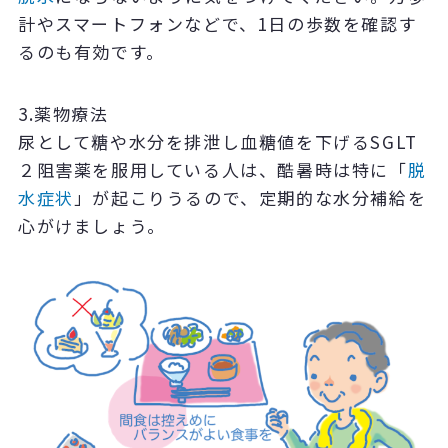
計やスマートフォンなどで、
1
日の歩数を確認す
るのも有効です。
3.
薬物療法
尿として糖や水分を排泄し血糖値を下げるSGLT
２阻害薬を服用している人は、酷暑時は特に「
脱
水症状
」が起こりうるので、定期的な水分補給を
心がけましょう。