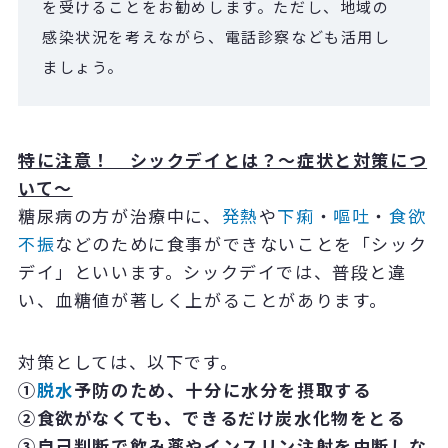
を受けることをお勧めします。ただし、地域の
感染状況を考えながら、電話診察なども活用し
ましょう。
特に注意！ シックデイとは？～症状と対策につ
いて～
糖尿病の方が治療中に、
発熱
や
下痢
・
嘔吐
・
食欲
不振
などのために食事ができないことを「シック
デイ」といいます。シックデイでは、普段と違
い、血糖値が著しく上がることがあります。
対策としては、以下です。
①
脱水
予防のため、十分に水分を摂取する
②食欲がなくても、できるだけ炭水化物をとる
③自己判断で飲み薬やインスリン注射を中断しな