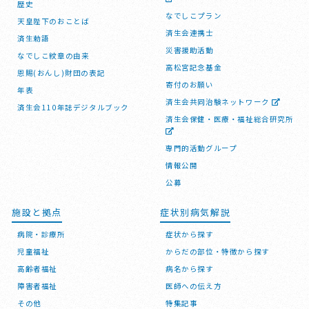
歴史
なでしこプラン
天皇陛下のおことば
済生会連携士
済生勅語
災害援助活動
なでしこ紋章の由来
高松宮記念基金
恩賜(おんし)財団の表記
寄付のお願い
年表
済生会共同治験ネットワーク
済生会110年誌デジタルブック
済生会保健・医療・福祉総合研究所
専門的活動グループ
情報公開
公募
施設と拠点
症状別病気解説
病院・診療所
症状から探す
児童福祉
からだの部位・特徴から探す
高齢者福祉
病名から探す
障害者福祉
医師への伝え方
その他
特集記事