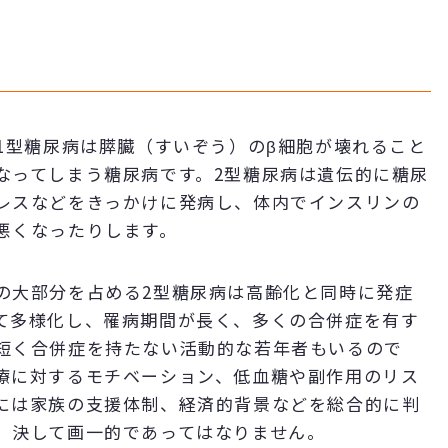
1型糖尿病は膵臓（すいぞう）のβ細胞が壊れること
なってしまう糖尿病です。2型糖尿病は遺伝的に糖尿
レスなどをきっかけに発病し、体内でインスリンの
悪くなったりします。
の大部分を占める2型糖尿病は高齢化と同時に発症
て多様化し、罹病期間が長く、多くの合併症を有す
短く合併症を持たない活動的な若年者もいるので
療に対するモチベーション、低血糖や副作用のリス
には家族の支援体制、経済的背景などを総合的に判
、決して画一的であってはなりません。