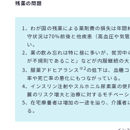
残薬の問題
1、わが国の残薬による薬剤費の損失は年間
守状況は70％前後と他疾患（高血圧や気
い。
2、薬の飲み忘れは特に昼に多いが、就労中
が不規則であること」などが内服継続の大
※2
3、服薬アドヒアランス
の低下は、血糖コ
率や死亡率の悪化にもつながっている。
4、インスリン注射やスルホニル尿素薬の使
展のリスク増大と治療に対するモチベーシ
5、在宅療養者は増加の一途を辿り、介護者
る。
イン