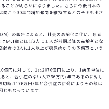
あることが明らかになりました。さらに今後日本の
は向こう30年間増加傾向を維持するとの予測も出さ
DDM）の報告によると、社会の高齢化に伴い、患者
年度は64.1歳とほぼ2人に１人が前期以降の高齢者とな
高齢者の3人に1人以上が糖尿病かその予備軍という
10億円に対して、1兆2076億円に上り、1疾患単位に
ると、合併症のない人で66万円/年であるのに対し
下肢切断:1176万円/年と合併症の併発によりその額は
因ともなっています。
5』