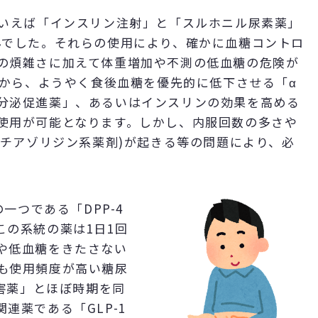
といえば「インスリン注射」と「スルホニル尿素薬」
んでした。それらの使用により、確かに血糖コントロ
の煩雑さに加えて体重増加や不測の低血糖の危険が
後から、ようやく食後血糖を優先的に低下させる「α
分泌促進薬」、あるいはインスリンの効果を高める
使用が可能となります。しかし、内服回数の多さや
(チアゾリジン系薬剤)が起きる等の問題により、必
。
の一つである「DPP-4
この系統の薬は1日1回
や低血糖をきたさない
も使用頻度が高い糖尿
阻害薬」とほぼ時期を同
連薬である「GLP-1