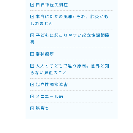
自律神経失調症
本当にただの風邪? それ、肺炎かも
しれません
子どもに起こりやすい起立性調節障
害
帯状疱疹
大人と子どもで違う原因。意外と知
らない鼻血のこと
起立性調節障害
メニエール病
筋膜炎