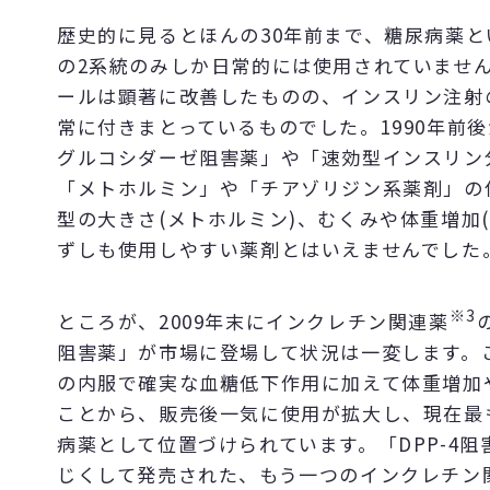
歴史的に見るとほんの30年前まで、糖尿病薬
の2系統のみしか日常的には使用されていませ
ールは顕著に改善したものの、インスリン注射
常に付きまとっているものでした。1990年前
グルコシダーゼ阻害薬」や「速効型インスリン
「メトホルミン」や「チアゾリジン系薬剤」の
型の大きさ(メトホルミン)、むくみや体重増加
ずしも使用しやすい薬剤とはいえませんでした
※3
ところが、2009年末にインクレチン関連薬
阻害薬」が市場に登場して状況は一変します。
の内服で確実な血糖低下作用に加えて体重増加
ことから、販売後一気に使用が拡大し、現在最
病薬として位置づけられています。「DPP-4
じくして発売された、もう一つのインクレチン関