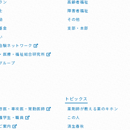
ラン
高齢者福祉
士
障害者福祉
動
その他
基金
支部・本部
い
治験ネットワーク
・医療・福祉総合研究所
グループ
トピックス
修医・専攻医・常勤医師
薬剤師が教える薬のキホン
護学生・職員
この人
ご案内
済生春秋