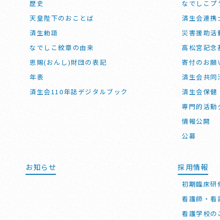
歴史
なでしこプ
天皇陛下のおことば
済生会連携
済生勅語
災害援助活
なでしこ紋章の由来
高松宮記念
恩賜(おんし)財団の表記
寄付のお願
年表
済生会共同
済生会110年誌デジタルブック
済生会保健
専門的活動
情報公開
公募
お知らせ
採用情報
初期臨床研
看護師・看
看護学校の