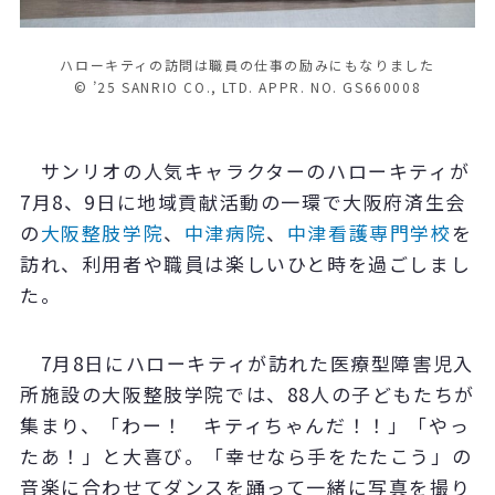
ハローキティの訪問は職員の仕事の励みにもなりました
© ’25 SANRIO CO., LTD. APPR. NO. GS660008
サンリオの人気キャラクターのハローキティが
7月8、9日に地域貢献活動の一環で大阪府済生会
の
大阪整肢学院
、
中津病院
、
中津看護専門学校
を
訪れ、利用者や職員は楽しいひと時を過ごしまし
た。
7月8日にハローキティが訪れた医療型障害児入
所施設の大阪整肢学院では、88人の子どもたちが
集まり、「わー！ キティちゃんだ！！」「やっ
たあ！」と大喜び。「幸せなら手をたたこう」の
音楽に合わせてダンスを踊って一緒に写真を撮り