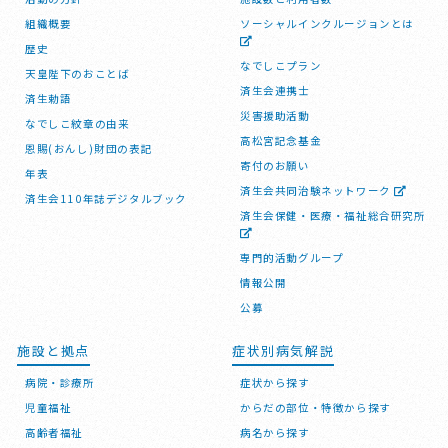
組織概要
ソーシャルインクルージョンとは
歴史
なでしこプラン
天皇陛下のおことば
済生会連携士
済生勅語
災害援助活動
なでしこ紋章の由来
高松宮記念基金
恩賜(おんし)財団の表記
寄付のお願い
年表
済生会共同治験ネットワーク
済生会110年誌デジタルブック
済生会保健・医療・福祉総合研究所
専門的活動グループ
情報公開
公募
施設と拠点
症状別病気解説
病院・診療所
症状から探す
児童福祉
からだの部位・特徴から探す
高齢者福祉
病名から探す