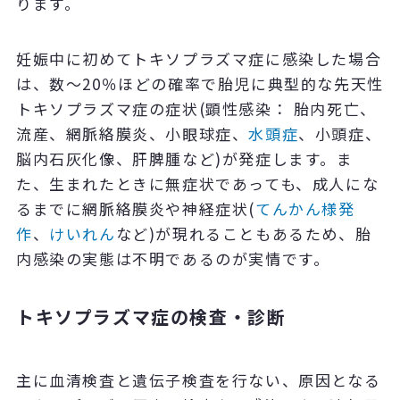
ります。
妊娠中に初めてトキソプラズマ症に感染した場合
は、数～20％ほどの確率で胎児に典型的な先天性
トキソプラズマ症の症状(顕性感染： 胎内死亡、
流産、網脈絡膜炎、小眼球症、
水頭症
、小頭症、
脳内石灰化像、肝脾腫など)が発症します。ま
た、生まれたときに無症状であっても、成人にな
るまでに網脈絡膜炎や神経症状(
てんかん様発
作
、
けいれん
など)が現れることもあるため、胎
内感染の実態は不明であるのが実情です。
トキソプラズマ症の検査・診断
主に血清検査と遺伝子検査を行ない、原因となる