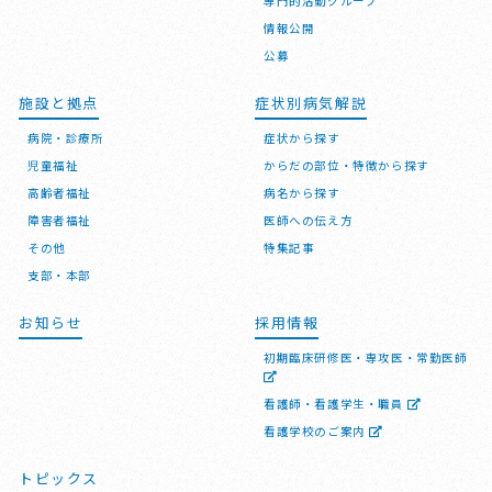
専門的活動グループ
情報公開
公募
施設と拠点
症状別病気解説
病院・診療所
症状から探す
児童福祉
からだの部位・特徴から探す
高齢者福祉
病名から探す
障害者福祉
医師への伝え方
その他
特集記事
支部・本部
お知らせ
採用情報
初期臨床研修医・専攻医・常勤医師
看護師・看護学生・職員
看護学校のご案内
トピックス