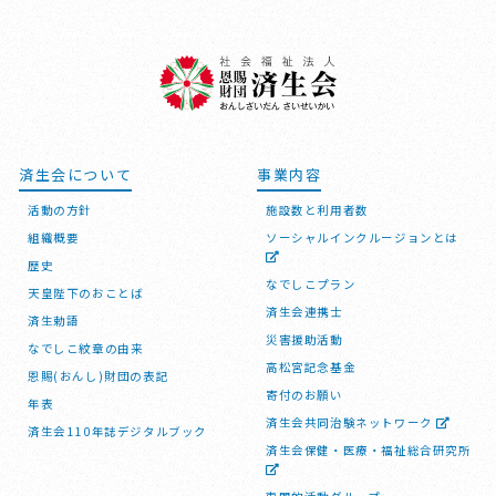
済生会について
事業内容
活動の方針
施設数と利用者数
組織概要
ソーシャルインクルージョンとは
歴史
なでしこプラン
天皇陛下のおことば
済生会連携士
済生勅語
災害援助活動
なでしこ紋章の由来
高松宮記念基金
恩賜(おんし)財団の表記
寄付のお願い
年表
済生会共同治験ネットワーク
済生会110年誌デジタルブック
済生会保健・医療・福祉総合研究所