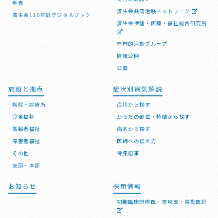
年表
済生会共同治験ネットワーク
済生会110年誌デジタルブック
済生会保健・医療・福祉総合研究所
専門的活動グループ
情報公開
公募
施設と拠点
症状別病気解説
病院・診療所
症状から探す
児童福祉
からだの部位・特徴から探す
高齢者福祉
病名から探す
障害者福祉
医師への伝え方
その他
特集記事
支部・本部
お知らせ
採用情報
初期臨床研修医・専攻医・常勤医師