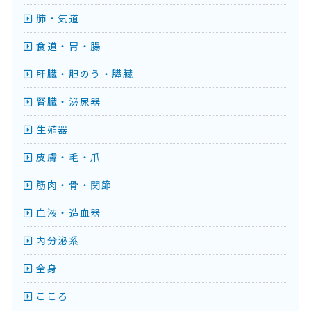
肺・気道
食道・胃・腸
肝臓・胆のう・膵臓
腎臓・泌尿器
生殖器
皮膚・毛・爪
筋肉・骨・関節
血液・造血器
内分泌系
全身
こころ