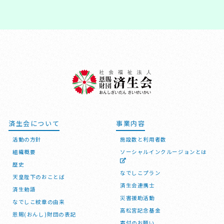
済生会について
事業内容
活動の方針
施設数と利用者数
組織概要
ソーシャルインクルージョンとは
歴史
なでしこプラン
天皇陛下のおことば
済生会連携士
済生勅語
災害援助活動
なでしこ紋章の由来
高松宮記念基金
恩賜(おんし)財団の表記
寄付のお願い