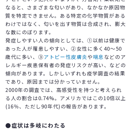
なると、さまざまな匂いがあり、なかなか原因物
質を特定できません。ある特定の化学物質がある
わけではなく、匂いを出す物質は合成され、膨大
な数にのぼります。
発症しやすい人の傾向としては、①以前は健康で
あった人が罹患しやすい、②女性に多く40～50
歳代に多い、③
アトピー性皮膚炎
や
喘息
などのア
レルギー疾患保有者の発症リスクが高い、などの
傾向があります。しかしいずれも疫学調査の結果
であり、原因までは分かっていません。
2000年の調査では、高感受性を持つと考えられ
る人の割合は0.74%。アメリカではこの10倍以上
(16％、ただし90年代)の報告があります。
●症状は多岐にわたる