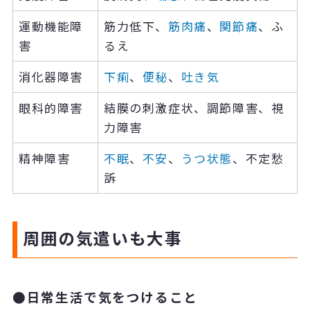
運動機能障
筋力低下、
筋肉痛
、
関節痛
、ふ
害
るえ
消化器障害
下痢
、
便秘
、
吐き気
眼科的障害
結膜の刺激症状、調節障害、視
力障害
精神障害
不眠
、
不安
、
うつ状態
、不定愁
訴
周囲の気遣いも大事
●日常生活で気をつけること