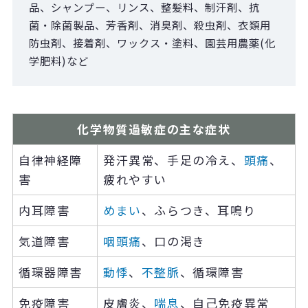
品、シャンプー、リンス、整髪料、制汗剤、抗
菌・除菌製品、芳香剤、消臭剤、殺虫剤、衣類用
防虫剤、接着剤、ワックス・塗料、園芸用農薬(化
学肥料)など
化学物質過敏症の主な症状
自律神経障
発汗異常、手足の冷え、
頭痛
、
害
疲れやすい
内耳障害
めまい
、ふらつき、耳鳴り
気道障害
咽頭痛
、口の渇き
循環器障害
動悸
、
不整脈
、循環障害
免疫障害
皮膚炎、
喘息
、自己免疫異常