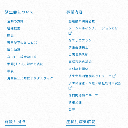
済生会について
事業内容
活動の方針
施設数と利用者数
組織概要
ソーシャルインクルージョンとは
歴史
なでしこプラン
天皇陛下のおことば
済生会連携士
済生勅語
災害援助活動
なでしこ紋章の由来
高松宮記念基金
恩賜(おんし)財団の表記
寄付のお願い
年表
済生会共同治験ネットワーク
済生会110年誌デジタルブック
済生会保健・医療・福祉総合研究所
専門的活動グループ
情報公開
公募
施設と拠点
症状別病気解説