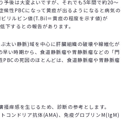
り予後は大変よいですが、それでも5年間で約20～
。症候性PBCになって黄疸が出るようになると病気の
リルビン値(T.Bil＝黄疸の程度を示す値)が
35％に低下するとの報告があります。
運ぶ太い静脈)域を中心に肝臓組織の破壊や線維化が
の早い時期から、食道静脈瘤や胃静脈瘤などの「門
性PBCの死因のほとんどは、食道静脈瘤や胃静脈瘤
皮膚掻痒感を生じるため、診断の参考とします。
トコンドリア抗体(AMA)、免疫グロブリンM(IgM)