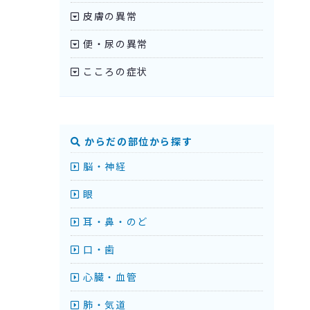
皮膚の異常
便・尿の異常
こころの症状
からだの部位から探す
脳・神経
眼
耳・鼻・のど
口・歯
心臓・血管
肺・気道