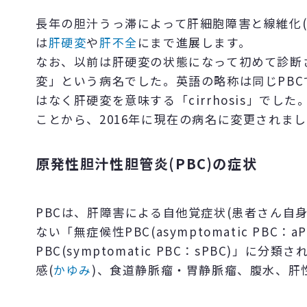
長年の胆汁うっ滞によって肝細胞障害と線維化
は
肝硬変
や
肝不全
にまで進展します。
なお、以前は肝硬変の状態になって初めて診断
変」という病名でした。英語の略称は同じPBCです
はなく肝硬変を意味する「cirrhosis」で
ことから、2016年に現在の病名に変更されま
原発性胆汁性胆管炎(PBC)の症状
PBCは、肝障害による自他覚症状(患者さん自
ない「無症候性PBC(asymptomatic PB
PBC(symptomatic PBC：sPBC)
感(
かゆみ
)、食道静脈瘤・胃静脈瘤、腹水、肝