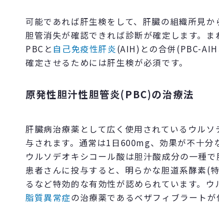
可能であれば肝生検をして、肝臓の組織所見から
胆管消失が確認できれば診断が確定します。まれ
PBCと
自己免疫性肝炎
(AIH)との合併(PBC
確定させるためには肝生検が必須です。
原発性胆汁性胆管炎(PBC)の治療法
肝臓病治療薬として広く使用されているウルソ
与されます。通常は1日600mg、効果が不十分
ウルソデオキシコール酸は胆汁酸成分の一種で
患者さんに投与すると、明らかな胆道系酵素(特
るなど特効的な有効性が認められています。ウ
脂質異常症
の治療薬であるベザフィブラートが