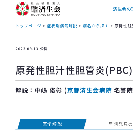
済生会の
トップページ
>
症状別病気解説
>
病名から探す
>
原発性胆汁
2023.09.13 公開
原発性胆汁性胆管炎(PBC)
解説：中嶋 俊彰 (
京都済生会病院
名誉院
医学解説
早期発見