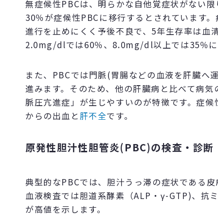
無症候性PBCは、明らかな自他覚症状がない限
30％が症候性PBCに移行するとされています
進行を止めにくく予後不良で、5年生存率は血清ビ
2.0mg/dlでは60％、8.0mg/dl以上では
また、PBCでは門脈(胃腸などの血液を肝臓へ
進みます。そのため、他の肝臓病と比べて病気
脈圧亢進症」が生じやすいのが特徴です。症候
からの出血と
肝不全
です。
原発性胆汁性胆管炎(PBC)の検査・診断
典型的なPBCでは、胆汁うっ滞の症状である
血液検査では胆道系酵素（ALP・γ-GTP)、抗ミ
が高値を示します。