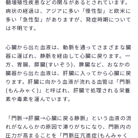
髄増殖性疾患などの関与があるとされています。
病状の経過は、アジアに多い「慢性型」と欧米に
多い「急性型」がありますが、発症時期について
は不明です。
心臓から出た血液は、動脈を通ってさまざまな臓
器に運ばれ、静脈を経由して心臓に戻ります。一
方、胃腸、膵臓(すいぞう)、脾臓など、おなかの
臓器から出た血液は、肝臓に入ってから心臓に戻
ります。肝臓に向かう血液が流れる血管は「門脈
(もんみゃく)」と呼ばれ、肝臓で処理される栄養
素や毒素を運んでいます。
「門脈→肝臓→心臓に戻る静脈」という血液の流
れがなんらかの原因で滞りがちになり、門脈内の
圧力が高まることを「門脈圧亢進症(もんみゃく