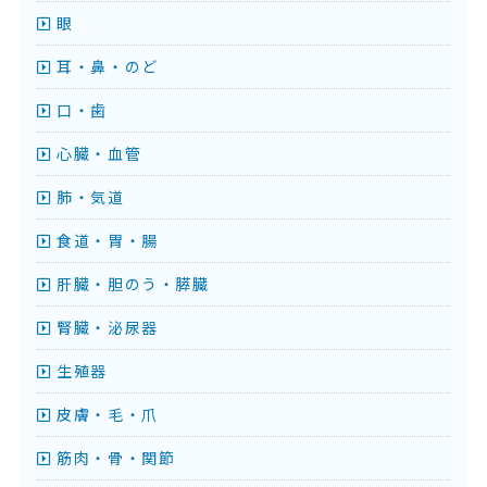
眼
耳・鼻・のど
口・歯
心臓・血管
肺・気道
食道・胃・腸
肝臓・胆のう・膵臓
腎臓・泌尿器
生殖器
皮膚・毛・爪
筋肉・骨・関節