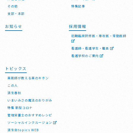
その他
特集記事
支部・本部
お知らせ
採用情報
初期臨床研修医・専攻医・常勤医師
看護師・看護学生・職員
看護学校のご案内
トピックス
薬剤師が教える薬のキホン
この人
済生春秋
いまいみさの魔法のおりがみ
特集 新型コロナ
管理栄養士のおすすめレシピ
ソーシャルインクルージョン
済生会topics WEB