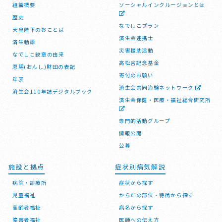
組織概要
ソーシャルインクルージョンとは
歴史
なでしこプラン
天皇陛下のおことば
済生会連携士
済生勅語
災害援助活動
なでしこ紋章の由来
高松宮記念基金
恩賜(おんし)財団の表記
寄付のお願い
年表
済生会共同治験ネットワーク
済生会110年誌デジタルブック
済生会保健・医療・福祉総合研究所
専門的活動グループ
情報公開
公募
施設と拠点
症状別病気解説
病院・診療所
症状から探す
児童福祉
からだの部位・特徴から探す
高齢者福祉
病名から探す
障害者福祉
医師への伝え方