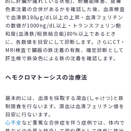
的に肝臓が腫れている状態)、耐糖能障害、皮膚
色素沈着の合併があるかを確認した後、血液検査
で血清鉄180μg/dL以上の上昇・血清フェリチン
の数値が1000ng/dL以上・トランスフェリン飽
和度(血清鉄/総鉄結合能)80％以上であるとき
に、各数値を目安にして診断します。さらにCT・
MRI検査で臓器の鉄沈着の有無、確定診断として
肝生検で鉄染色による鉄の沈着を確認します。
ヘモクロマトーシスの治療法
基本的には、血液を採取する瀉血(しゃけつ)と鉄
制限食を行ないます。瀉血は血清フェリチン値を
目安に行ないます。
心不全
など重篤な合併症を伴う症例では、体内で
鉄などの金属と結合して尿や便として体外に放出