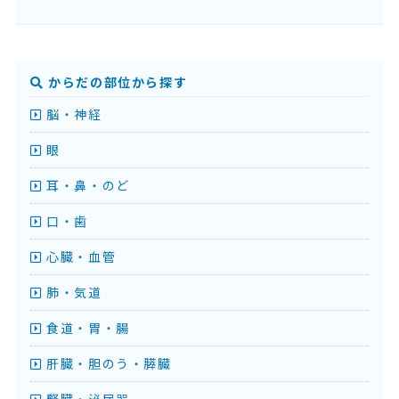
からだの部位から探す
脳・神経
眼
耳・鼻・のど
口・歯
心臓・血管
肺・気道
食道・胃・腸
肝臓・胆のう・膵臓
腎臓・泌尿器