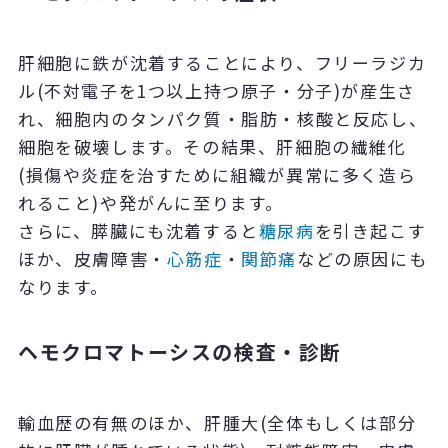
肝細胞に鉄が沈着することにより、フリーラジカ
ル(不対電子を1つ以上持つ原子・分子)が産生さ
れ、細胞内のタンパク質・脂肪・核酸と反応し、
細胞を破壊します。その結果、肝細胞の繊維化
(損傷や炎症を治すために組織が異常に多く造ら
れること)や発がんに至ります。
さらに、膵臓にも沈着すると
糖尿病
を引き起こす
ほか、皮膚障害・
心筋症
・
関節痛
などの原因にも
なります。
ヘモクロマトーシスの検査・診断
輸血歴の有無のほか、肝腫大(全体もしくは部分