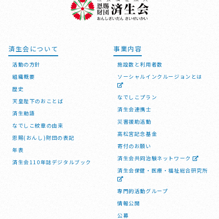
済生会について
事業内容
活動の方針
施設数と利用者数
組織概要
ソーシャルインクルージョンとは
歴史
なでしこプラン
天皇陛下のおことば
済生会連携士
済生勅語
災害援助活動
なでしこ紋章の由来
高松宮記念基金
恩賜(おんし)財団の表記
寄付のお願い
年表
済生会共同治験ネットワーク
済生会110年誌デジタルブック
済生会保健・医療・福祉総合研究所
専門的活動グループ
情報公開
公募