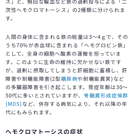
ス」と、頻回な輸血など鉄の過剰投与による「二
次性ヘモクロマトーシス」の2種類に分けられま
す。
人間の身体に含まれる鉄の総量は3〜4ｇで、その
うち70％が赤血球に含まれる「ヘモグロビン鉄」
として、全身の細胞へ酸素の運搬を担っていま
す。このように生命の維持に欠かせない鉄です
が、過剰に摂取してしまうと肝細胞に蓄積し、肝
障害や耐糖能障害(2型
糖尿病
や耐糖能異常)など
の多臓器障害を引き起こします。発症年齢は30〜
50代に多いとされていますが、
骨髄異形成症候群
(
MDS
)
など、併存する病気により、それ以降の年
代にもみられます。
ヘモクロマトーシスの症状