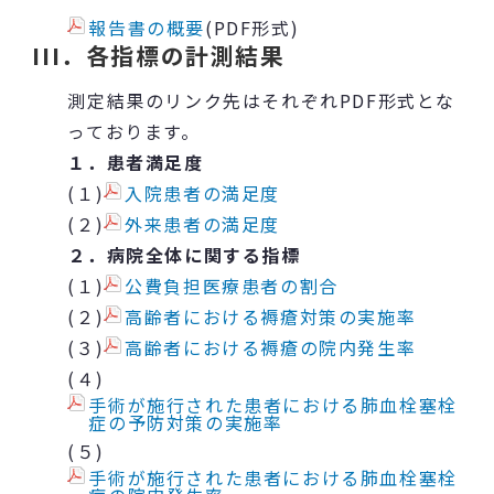
報告書の概要
(PDF形式)
III．各指標の計測結果
測定結果のリンク先はそれぞれPDF形式とな
っております。
１．患者満足度
(１)
入院患者の満足度
(２)
外来患者の満足度
２．病院全体に関する指標
(１)
公費負担医療患者の割合
(２)
高齢者における褥瘡対策の実施率
(３)
高齢者における褥瘡の院内発生率
(４)
手術が施行された患者における肺血栓塞栓
症の予防対策の実施率
(５)
手術が施行された患者における肺血栓塞栓