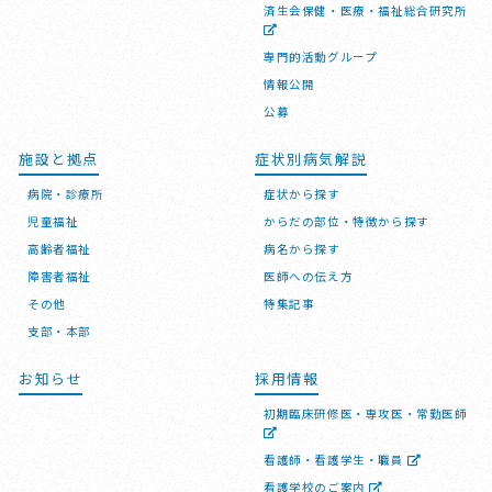
済生会保健・医療・福祉総合研究所
専門的活動グループ
情報公開
公募
施設と拠点
症状別病気解説
病院・診療所
症状から探す
児童福祉
からだの部位・特徴から探す
高齢者福祉
病名から探す
障害者福祉
医師への伝え方
その他
特集記事
支部・本部
お知らせ
採用情報
初期臨床研修医・専攻医・常勤医師
看護師・看護学生・職員
看護学校のご案内