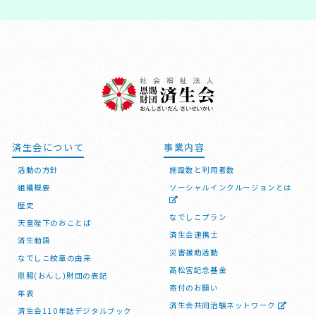
済生会について
事業内容
活動の方針
施設数と利用者数
組織概要
ソーシャルインクルージョンとは
歴史
なでしこプラン
天皇陛下のおことば
済生会連携士
済生勅語
災害援助活動
なでしこ紋章の由来
高松宮記念基金
恩賜(おんし)財団の表記
寄付のお願い
年表
済生会共同治験ネットワーク
済生会110年誌デジタルブック