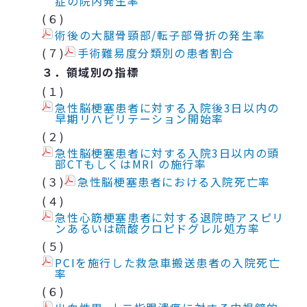
症の院内発生率
(６)
術後の大腿骨頸部/転子部骨折の発生率
(７)
手術難易度分類別の患者割合
３．領域別の指標
(１)
急性脳梗塞患者に対する入院後3日以内の
早期リハビリテーション開始率
(２)
急性脳梗塞患者に対する入院3日以内の頭
部CTもしくはMRI の施行率
(３)
急性脳梗塞患者における入院死亡率
(４)
急性心筋梗塞患者に対する退院時アスピリ
ンあるいは硫酸クロピドグレル処方率
(５)
PCIを施行した救急車搬送患者の入院死亡
率
(６)