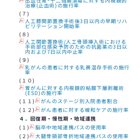
出血性胃･十二指腸潰瘍に対する内視鏡的
治療(止血術)の施行率
(７)
人工膝関節置換手術後3日以内の早期リハ
ビリテーション開始率
(８)
人工関節置換術/人工骨頭挿入術における
手術部位感染予防のための抗菌薬の3日以
内および7日以内中止率
(９)
乳がんの患者に対する乳房温存手術の施行
率
(１０)
胃がんに対する内視鏡的粘膜下層剥離術
(ESD)の施行率
(１１)
がんのステージ別入院患者割合
(１２)
がん患者に対する緩和ケアの施行率
４．回復期・慢性期・地域連携
(１)
脳卒中地域連携パスの使用率
(２)
大腿骨頸部骨折地域連携パスの使用率