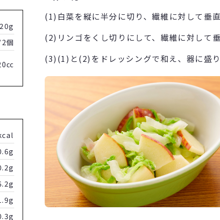
(1)白菜を縦に半分に切り、繊維に対して垂
20g
(2)リンゴをくし切りにして、繊維に対して
/2個
(3)(1)と(2)をドレッシングで和え、器に盛
20㏄
kcal
0.6g
0.2g
6.2g
1.9g
0.3g