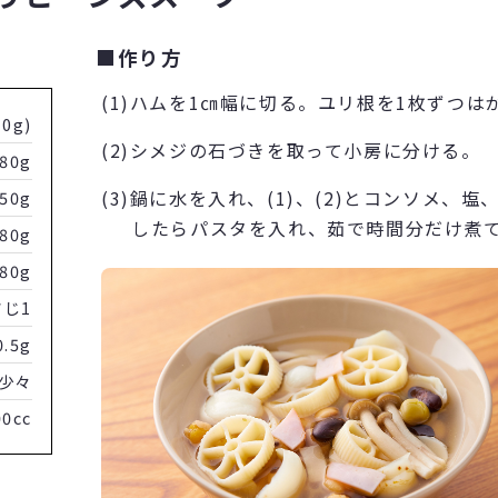
■作り方
(1)ハムを1㎝幅に切る。ユリ根を1枚ずつは
0g)
(2)シメジの石づきを取って小房に分ける。
80g
(3)鍋に水を入れ、(1)、(2)とコンソメ
50g
したらパスタを入れ、茹で時間分だけ煮
80g
80g
さじ1
0.5g
少々
00cc