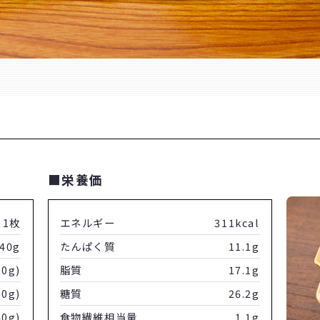
■栄養価
1枚
エネルギー
311kcal
40g
たんぱく質
11.1g
10g)
脂質
17.1g
50g)
糖質
26.2g
40g)
食物繊維相当量
1.1g