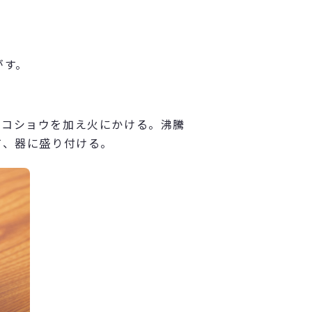
がす。
、塩、コショウを加え火にかける。沸騰
て、器に盛り付ける。