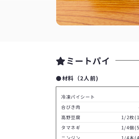
ミートパイ
●材料（2人前)
冷凍パイシート
合びき肉
高野豆腐
1/2枚(
タマネギ
1/4個(
ニンジン
1/4本(